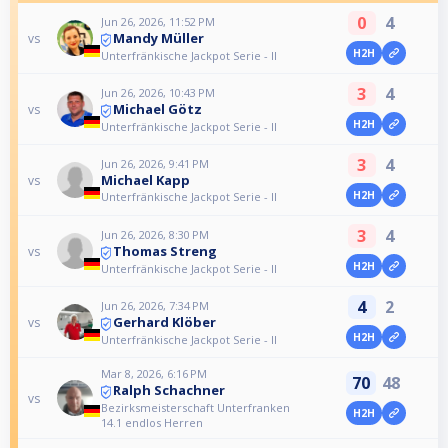
0
4
Jun 26, 2026, 11:52 PM
Mandy Müller
vs
H2H
Unterfränkische Jackpot Serie - II
3
4
Jun 26, 2026, 10:43 PM
Michael Götz
vs
H2H
Unterfränkische Jackpot Serie - II
3
4
Jun 26, 2026, 9:41 PM
Michael Kapp
vs
H2H
Unterfränkische Jackpot Serie - II
3
4
Jun 26, 2026, 8:30 PM
Thomas Streng
vs
H2H
Unterfränkische Jackpot Serie - II
4
2
Jun 26, 2026, 7:34 PM
Gerhard Klöber
vs
H2H
Unterfränkische Jackpot Serie - II
Mar 8, 2026, 6:16 PM
70
48
Ralph Schachner
vs
Bezirksmeisterschaft Unterfranken
H2H
14.1 endlos Herren