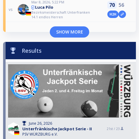
Mar 8, 2026, 5:22 PM
70
56
Luca Pilo
vs
Bezirksmeisterschaft Unterfranken
H2H
14.1 endlos Herren
SHOW MORE
Results
June 26, 2026
Unterfränkische Jackpot Serie - II
21st /
23
PSV WÜRZBURG e.V.