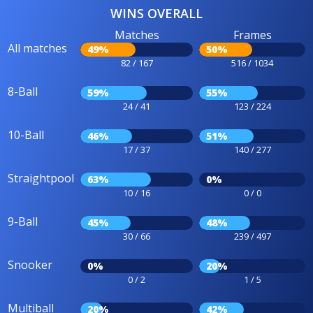
WINS OVERALL
Matches
Frames
All matches
49%
50%
82 / 167
516 / 1034
8-Ball
59%
55%
24 / 41
123 / 224
10-Ball
46%
51%
17 / 37
140 / 277
Straightpool
63%
0%
10 / 16
0 / 0
9-Ball
45%
48%
30 / 66
239 / 497
Snooker
0%
20%
0 / 2
1 / 5
Multiball
20%
42%