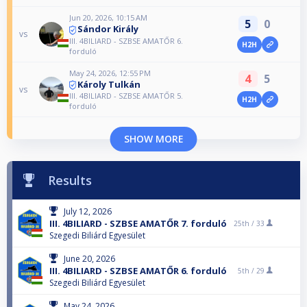
Jun 20, 2026, 10:15 AM
5
0
Sándor Király
vs
III. 4BILIARD - SZBSE AMATŐR 6.
H2H
forduló
May 24, 2026, 12:55 PM
4
5
Károly Tulkán
vs
III. 4BILIARD - SZBSE AMATŐR 5.
H2H
forduló
SHOW MORE
Results
July 12, 2026
III. 4BILIARD - SZBSE AMATŐR 7. forduló
25th /
33
Szegedi Biliárd Egyesület
June 20, 2026
III. 4BILIARD - SZBSE AMATŐR 6. forduló
5th /
29
Szegedi Biliárd Egyesület
May 24, 2026