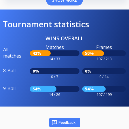
SHOW MORE
Tournament statistics
WINS OVERALL
Matches
Frames
All
42%
50%
matches
14 / 33
107 / 213
8-Ball
0%
0%
0 / 7
0 / 14
9-Ball
54%
54%
14 / 26
107 / 199
Feedback