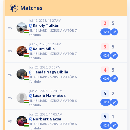
Matches
Jul 12, 2026, 11:27 AM
2
5
Károly Tulkán
vs
III. 4BILIARD - SZBSE AMATŐR 7.
H2H
forduló
Jul 12, 2026, 10:29 AM
3
5
Kalum Mills
vs
III. 4BILIARD - SZBSE AMATŐR 7.
H2H
forduló
Jun 20, 2026, 3:06 PM
4
5
Tamás Nagy Biblia
vs
III. 4BILIARD - SZBSE AMATŐR 6.
H2H
forduló
Jun 20, 2026, 12:24 PM
5
2
László Harmatos
vs
III. 4BILIARD - SZBSE AMATŐR 6.
H2H
forduló
Jun 20, 2026, 11:05 AM
5
1
Norbert Nacsa
vs
III. 4BILIARD - SZBSE AMATŐR 6.
H2H
forduló