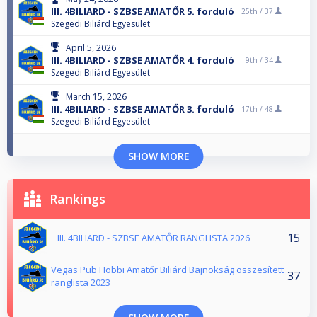
III. 4BILIARD - SZBSE AMATŐR 5. forduló
25th /
37
Szegedi Biliárd Egyesület
April 5, 2026
III. 4BILIARD - SZBSE AMATŐR 4. forduló
9th /
34
Szegedi Biliárd Egyesület
March 15, 2026
III. 4BILIARD - SZBSE AMATŐR 3. forduló
17th /
48
Szegedi Biliárd Egyesület
SHOW MORE
Rankings
15
III. 4BILIARD - SZBSE AMATŐR RANGLISTA 2026
Vegas Pub Hobbi Amatőr Biliárd Bajnokság összesített
37
ranglista 2023