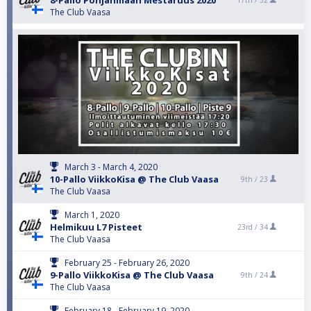
8-Pallo Pohjanmaan Mestaruus 2020
17th /
32
The Club Vaasa
March 3 - March 4, 2020
10-Pallo ViikkoKisa @ The Club Vaasa
9th /
23
The Club Vaasa
March 1, 2020
Helmikuu L7 Pisteet
23rd /
34
The Club Vaasa
February 25 - February 26, 2020
9-Pallo ViikkoKisa @ The Club Vaasa
9th /
24
The Club Vaasa
February 18 - February 19, 2020