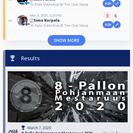
H2H
10-Pallo ViikkoKisa @ The Club Vaasa
3
6
Mar 3, 2020, 5:25 PM
Simo Korpela
vs
H2H
10-Pallo ViikkoKisa @ The Club Vaasa
SHOW MORE
Results
March 7, 2020