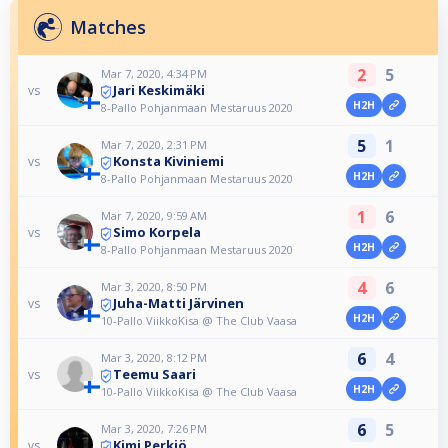
Matches
2
5
Mar 7, 2020, 4:34 PM
Jari Keskimäki
vs
H2H
8-Pallo Pohjanmaan Mestaruus 2020
5
1
Mar 7, 2020, 2:31 PM
Konsta Kiviniemi
vs
H2H
8-Pallo Pohjanmaan Mestaruus 2020
1
6
Mar 7, 2020, 9:59 AM
Simo Korpela
vs
H2H
8-Pallo Pohjanmaan Mestaruus 2020
4
6
Mar 3, 2020, 8:50 PM
Juha-Matti Järvinen
vs
H2H
10-Pallo ViikkoKisa @ The Club Vaasa
6
4
Mar 3, 2020, 8:12 PM
Teemu Saari
vs
H2H
10-Pallo ViikkoKisa @ The Club Vaasa
6
5
Mar 3, 2020, 7:26 PM
Kimi Perkiö
vs