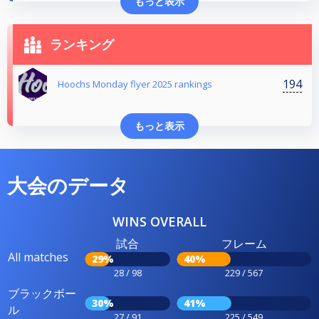
もっと表示
ランキング
194
Hoochs Monday flyer 2025 rankings
もっと表示
大会のデータ
WINS OVERALL
試合
フレーム
All matches
29%
40%
28 / 98
229 / 567
ブラックボー
30%
41%
ル
27 / 91
225 / 549