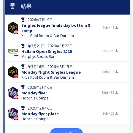
結果
2026年7月19日
Singles league finals day bottom 8
9th /
16
comp
Kitt's Pool Room & Bar Durham
年3月21日 - 2026年3月22日
Hallam Open Singles 2026
33rd /
128
Murphys Sports Bar
年3月16日 - 2026年8月15日
Monday Night Singles League
14th /
16
Kitt's Pool Room & Bar Durham
2026年2月16日
Monday flyer
33rd /
56
Hooch's Comps
2026年2月16日
Monday flyer plate
9th /
28
Hooch's Comps