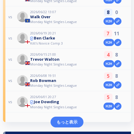
H2H
Monday Night Singles League
8
0
2026/06/22 13:07
Walk Over
vs
H2H
Monday Night Singles League
7
11
2026/06/19 20:21
Ben Clarke
vs
H2H
Kitt's Novice Comp 3
4
8
2026/06/15 21:00
Trevor Walton
vs
H2H
Monday Night Singles League
5
8
2026/06/08 19:51
Rob Bowman
vs
H2H
Monday Night Singles League
5
8
2026/06/01 20:27
Joe Dowding
vs
H2H
Monday Night Singles League
もっと表示