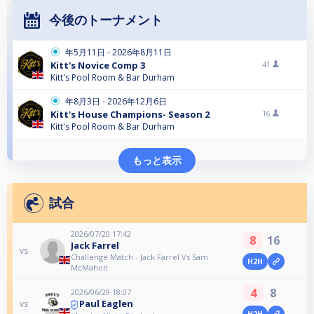
今後のトーナメント
年5月11日 - 2026年8月11日
Kitt's Novice Comp 3
41
Kitt's Pool Room & Bar Durham
年8月3日 - 2026年12月6日
Kitt's House Champions- Season 2
16
Kitt's Pool Room & Bar Durham
もっと表示
試合
2026/07/20 17:42
8
16
Jack Farrel
vs
Challenge Match - Jack Farrel Vs Sam
H2H
McMahon
4
8
2026/06/29 18:07
Paul Eaglen
vs