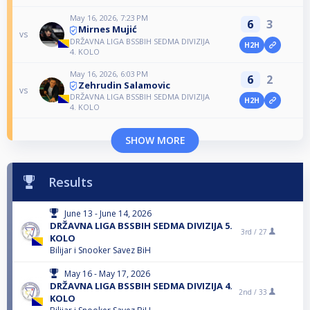
May 16, 2026, 7:23 PM
6
3
Mirnes Mujić
vs
DRŽAVNA LIGA BSSBIH SEDMA DIVIZIJA
H2H
4. KOLO
May 16, 2026, 6:03 PM
6
2
Zehrudin Salamovic
vs
DRŽAVNA LIGA BSSBIH SEDMA DIVIZIJA
H2H
4. KOLO
SHOW MORE
Results
June 13 - June 14, 2026
DRŽAVNA LIGA BSSBIH SEDMA DIVIZIJA 5.
3rd /
27
KOLO
Bilijar i Snooker Savez BiH
May 16 - May 17, 2026
DRŽAVNA LIGA BSSBIH SEDMA DIVIZIJA 4.
2nd /
33
KOLO