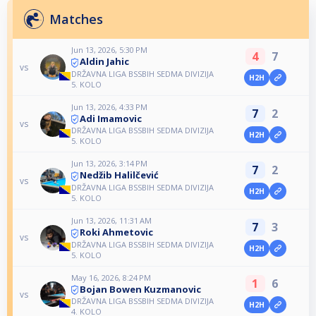
Matches
Jun 13, 2026, 5:30 PM
4
7
Aldin Jahic
vs
DRŽAVNA LIGA BSSBIH SEDMA DIVIZIJA
H2H
5. KOLO
Jun 13, 2026, 4:33 PM
7
2
Adi Imamovic
vs
DRŽAVNA LIGA BSSBIH SEDMA DIVIZIJA
H2H
5. KOLO
Jun 13, 2026, 3:14 PM
7
2
Nedžib Halilčević
vs
DRŽAVNA LIGA BSSBIH SEDMA DIVIZIJA
H2H
5. KOLO
Jun 13, 2026, 11:31 AM
7
3
Roki Ahmetovic
vs
DRŽAVNA LIGA BSSBIH SEDMA DIVIZIJA
H2H
5. KOLO
May 16, 2026, 8:24 PM
1
6
Bojan Bowen Kuzmanovic
vs
DRŽAVNA LIGA BSSBIH SEDMA DIVIZIJA
H2H
4. KOLO