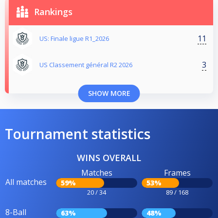
Rankings
11
US: Finale ligue R1_2026
3
US Classement général R2 2026
SHOW MORE
Tournament statistics
WINS OVERALL
Matches
Frames
All matches
59%
53%
20 / 34
89 / 168
8-Ball
63%
48%