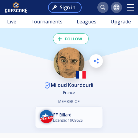
Sign in
Live
Tournaments
Leagues
Upgrade
FOLLOW
Miloud Kourdourli
France
MEMBER OF
FF Billard
License: 190962S