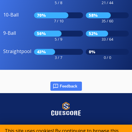
5 / 8
21 / 44
10-Ball
70%
58%
7 / 10
35 / 60
9-Ball
56%
52%
5 / 9
33 / 64
Straightpool
43%
0%
3 / 7
0 / 0
Feedback
© 2015-2026 CueScore International
This site uses cookies! By continuing to browse this