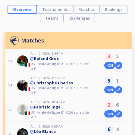
Overview
Tournaments
Matches
Rankings
Teams
Challenges
Matches
Apr 12, 2026, 1:54 PM
3
5
Roland Gros
vs
US: Finale de ligue R1 2026 au jeu de
H2H
la 9
Apr 12, 2026, 12:12 PM
5
1
Christophe Charles
vs
US: Finale de ligue R1 2026 au jeu de
H2H
la 9
Apr 12, 2026, 10:43 AM
2
6
Fabrizio Inga
vs
US: Finale de ligue R1 2026 au jeu de
H2H
la 9
Apr 12, 2026, 9:09 AM
6
4
Léo Blanca
vs