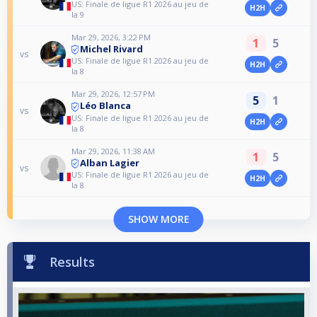
US: Finale de ligue R1 2026 au jeu de
H2H
la 9
Mar 29, 2026, 3:22 PM
1
5
Michel Rivard
vs
US: Finale de ligue R1 2026 au jeu de
H2H
la 8
Mar 29, 2026, 12:57 PM
5
1
Léo Blanca
vs
US: Finale de ligue R1 2026 au jeu de
H2H
la 8
Mar 29, 2026, 11:38 AM
1
5
Alban Lagier
vs
US: Finale de ligue R1 2026 au jeu de
H2H
la 8
SHOW MORE
Results