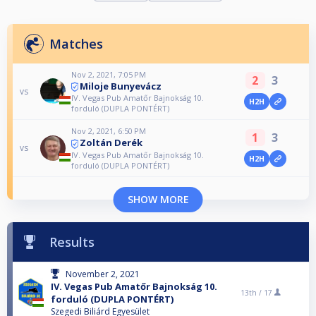
Matches
Nov 2, 2021, 7:05 PM
2
3
Miloje Bunyevácz
vs
IV. Vegas Pub Amatőr Bajnokság 10.
H2H
forduló (DUPLA PONTÉRT)
Nov 2, 2021, 6:50 PM
1
3
Zoltán Derék
vs
IV. Vegas Pub Amatőr Bajnokság 10.
H2H
forduló (DUPLA PONTÉRT)
SHOW MORE
Results
November 2, 2021
IV. Vegas Pub Amatőr Bajnokság 10.
13th /
17
forduló (DUPLA PONTÉRT)
Szegedi Biliárd Egyesület