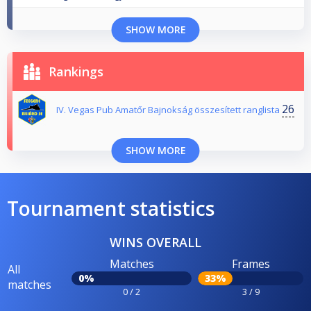
SHOW MORE
Rankings
26
IV. Vegas Pub Amatőr Bajnokság összesített ranglista
SHOW MORE
Tournament statistics
WINS OVERALL
Matches
Frames
All
0%
33%
matches
0 / 2
3 / 9