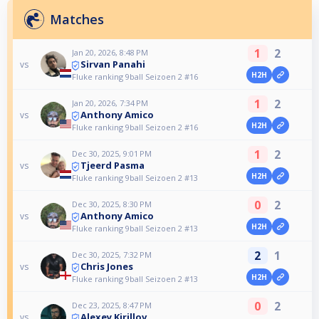
Matches
1
2
Jan 20, 2026, 8:48 PM
Sirvan Panahi
vs
H2H
Fluke ranking 9ball Seizoen 2 #16
1
2
Jan 20, 2026, 7:34 PM
Anthony Amico
vs
H2H
Fluke ranking 9ball Seizoen 2 #16
1
2
Dec 30, 2025, 9:01 PM
Tjeerd Pasma
vs
H2H
Fluke ranking 9ball Seizoen 2 #13
0
2
Dec 30, 2025, 8:30 PM
Anthony Amico
vs
H2H
Fluke ranking 9ball Seizoen 2 #13
2
1
Dec 30, 2025, 7:32 PM
Chris Jones
vs
H2H
Fluke ranking 9ball Seizoen 2 #13
0
2
Dec 23, 2025, 8:47 PM
Alexey Kirillov
vs