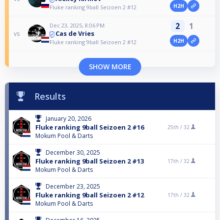
H2H
Fluke ranking 9ball Seizoen 2 #12
2
1
Dec 23, 2025, 8:06 PM
Cas de Vries
vs
H2H
Fluke ranking 9ball Seizoen 2 #12
SHOW MORE
Results
January 20, 2026
Fluke ranking 9ball Seizoen 2 #16
25th /
32
Mokum Pool & Darts
December 30, 2025
Fluke ranking 9ball Seizoen 2 #13
17th /
32
Mokum Pool & Darts
December 23, 2025
Fluke ranking 9ball Seizoen 2 #12
17th /
32
Mokum Pool & Darts