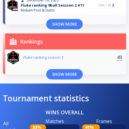
December 16, 2025
Fluke ranking 9ball Seizoen 2 #11
13th /
30
Mokum Pool & Darts
SHOW MORE
Rankings
49
Fluke ranking season 2
SHOW MORE
Tournament statistics
WINS OVERALL
Matches
Frames
All
33%
41%