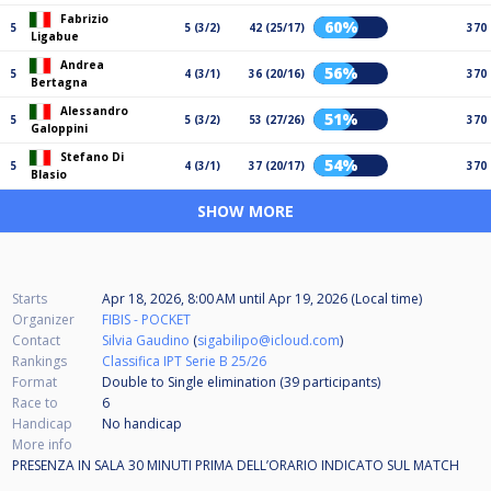
Fabrizio
60%
5
5 (3/2)
42 (25/17)
370
Ligabue
Andrea
56%
5
4 (3/1)
36 (20/16)
370
Bertagna
Alessandro
51%
5
5 (3/2)
53 (27/26)
370
Galoppini
Stefano Di
54%
5
4 (3/1)
37 (20/17)
370
Blasio
SHOW MORE
Starts
Apr 18, 2026, 8:00 AM
until
Apr 19, 2026 (Local time)
Organizer
FIBIS - POCKET
Contact
Silvia Gaudino
(
sigabilipo@icloud.com
)
Rankings
Classifica IPT Serie B 25/26
Format
Double to Single elimination (39
participants
)
Race to
6
Handicap
No handicap
More info
PRESENZA IN SALA 30 MINUTI PRIMA DELL’ORARIO INDICATO SUL MATCH