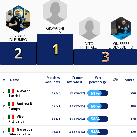
GIOVANNI
TURRISI
ANDREA
DI PUMPO
VITO
GIUSEPPE
FITTIPALDI
DIBENEDETTO
Matches
Frames
Win
#
Name
Points
(won/lost)
(won/lost)
percentage
Giovanni
68%
1
6 (6/0)
53 (36/17)
550
Turrisi
Andrea Di
68%
2
6 (5/1)
47 (32/15)
480
Pumpo
Vito
58%
3
4 (3/1)
33 (19/14)
420
Fittipaldi
Giuseppe
54%
3
4 (3/1)
39 (21/18)
420
Dibenedetto