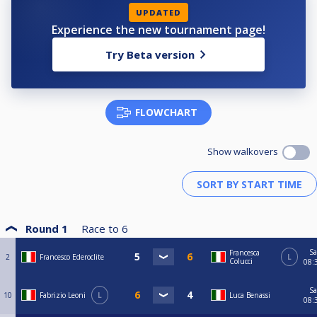
UPDATED
Experience the new tournament page!
Try Beta version
FLOWCHART
Show walkovers
Round 1
Race to
6
Sa
Francesca
2
Francesco Ederoclite
L
Colucci
08:
Sa
10
Fabrizio Leoni
L
Luca Benassi
08: