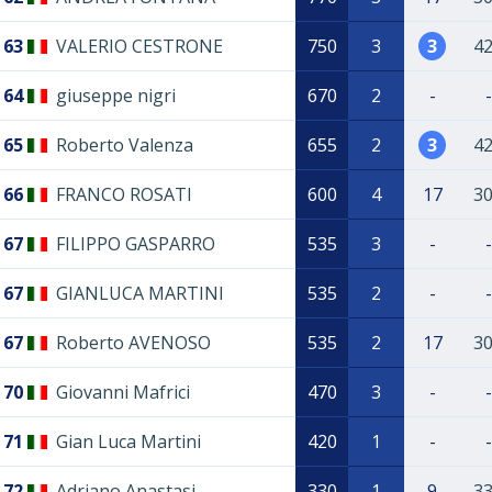
63
VALERIO CESTRONE
750
3
3
4
64
giuseppe nigri
670
2
-
-
65
Roberto Valenza
655
2
3
4
66
FRANCO ROSATI
600
4
17
3
67
FILIPPO GASPARRO
535
3
-
-
67
GIANLUCA MARTINI
535
2
-
-
67
Roberto AVENOSO
535
2
17
3
70
Giovanni Mafrici
470
3
-
-
71
Gian Luca Martini
420
1
-
-
72
Adriano Anastasi
330
1
9
3