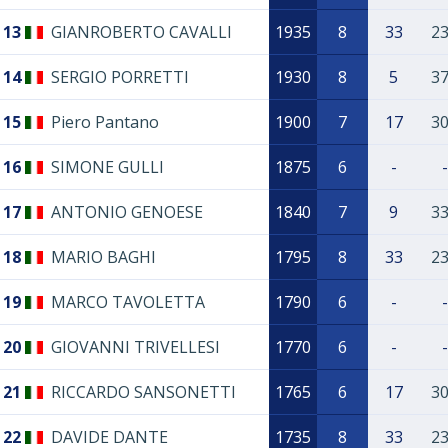
13
GIANROBERTO CAVALLI
1935
8
33
2
14
SERGIO PORRETTI
1930
8
5
3
15
Piero Pantano
1900
7
17
3
16
SIMONE GULLI
1875
6
-
-
17
ANTONIO GENOESE
1840
7
9
3
18
MARIO BAGHI
1795
8
33
2
19
MARCO TAVOLETTA
1790
6
-
-
20
GIOVANNI TRIVELLESI
1770
6
-
-
21
RICCARDO SANSONETTI
1765
6
17
3
22
DAVIDE DANTE
1735
8
33
2