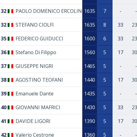
32
PAOLO DOMENICO ERCOLIN
1635
7
-
-
32
STEFANO CIOLFI
1635
8
33
2
35
FEDERICO GUIDUCCI
1600
6
33
2
36
Stefano Di Filippo
1560
5
17
3
37
GIUSEPPE NIGRI
1465
5
-
-
38
AGOSTINO TEOFANI
1440
5
17
3
39
Emanuele Dante
1435
5
-
-
40
GIOVANNI MAFRICI
1430
5
33
2
41
DAVIDE LIGORI
1390
5
17
3
42
Valerio Cestrone
1360
5
-
-