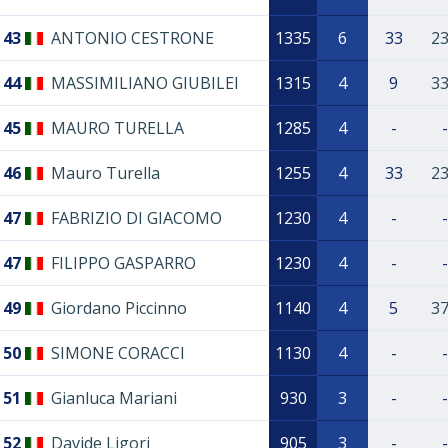
43
ANTONIO CESTRONE
1335
6
33
2
44
MASSIMILIANO GIUBILEI
1315
4
9
3
45
MAURO TURELLA
1285
4
-
-
46
Mauro Turella
1255
4
33
2
47
FABRIZIO DI GIACOMO
1230
4
-
-
47
FILIPPO GASPARRO
1230
4
-
-
49
Giordano Piccinno
1140
4
5
3
50
SIMONE CORACCI
1130
4
-
-
51
Gianluca Mariani
930
3
-
-
52
Davide Ligori
905
3
-
-