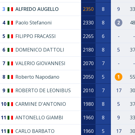
3
ALFREDO AUGELLO
2350
8
9
3
4
Paolo Stefanoni
2330
8
2
4
5
FILIPPO FRACASSI
2265
6
-
-
6
DOMENICO DATTOLI
2180
8
5
3
7
VALERIO GIOVANNESI
2070
7
-
-
8
Roberto Napodano
2050
5
1
5
9
ROBERTO DE LEONIBUS
2010
7
17
3
10
CARMINE D'ANTONIO
1980
8
5
3
11
ANTONELLO GIAMBI
1960
8
9
3
11
CARLO BARBATO
1960
5
17
3