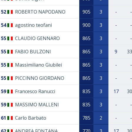
52
ROBERTO NAPODANO
905
3
-
-
54
agostino teofani
900
3
-
-
55
CLAUDIO GENNARO
865
3
-
-
55
FABIO BULZONI
865
3
9
3
55
Massimiliano Giubilei
865
3
-
-
55
PICCINNO GIORDANO
865
3
-
-
59
Francesco Ranucci
835
3
17
3
59
MASSIMO MALLENI
835
3
-
-
61
Carlo Barbato
785
2
-
-
62
ANDREA FONTANA
770
3
17
3