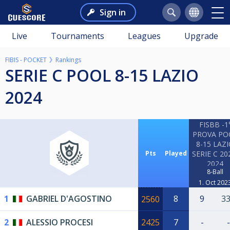
Sign in
Live
Tournaments
Leagues
Upgrade
FIBIS - POCKET
Rankings
SERIE C POOL 8-15 LAZIO
2024
FISBB -1
PROVA PO
8-15 LAZ
Pts
Played
SERIE C 20
2024
8-Ball
1. Oct 202
1
GABRIEL D'AGOSTINO
8
9
3
2560
2
ALESSIO PROCESI
2425
7
-
-