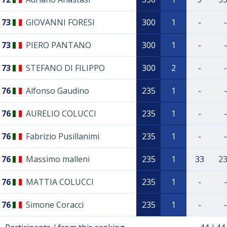
73
GIOVANNI FORESI
300
1
-
-
73
PIERO PANTANO
300
1
-
-
73
STEFANO DI FILIPPO
300
2
-
-
76
Alfonso Gaudino
235
1
-
-
76
AURELIO COLUCCI
235
1
-
-
76
Fabrizio Pusillanimi
235
1
-
-
76
Massimo malleni
235
1
33
2
76
MATTIA COLUCCI
235
1
-
-
76
Simone Coracci
235
1
-
-