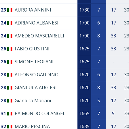
23
AURORA ANNINI
1730
7
17
3
24
ADRIANO ALBANESI
1700
6
17
3
24
AMEDEO MASCIARELLI
1700
8
33
2
26
FABIO GIUSTINI
1675
7
33
2
26
SIMONE TEOFANI
1675
7
-
-
28
ALFONSO GAUDINO
1670
6
17
3
28
GIANLUCA AUGIERI
1670
8
33
2
28
Gianluca Mariani
1670
5
17
3
31
RAIMONDO COLANGELI
1665
7
9
3
32
MARIO PESCINA
1635
7
17
3