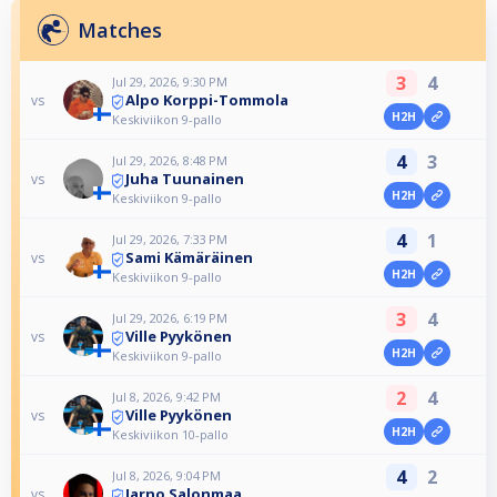
Matches
3
4
Jul 29, 2026, 9:30 PM
Alpo Korppi-Tommola
vs
H2H
Keskiviikon 9-pallo
4
3
Jul 29, 2026, 8:48 PM
Juha Tuunainen
vs
H2H
Keskiviikon 9-pallo
4
1
Jul 29, 2026, 7:33 PM
Sami Kämäräinen
vs
H2H
Keskiviikon 9-pallo
3
4
Jul 29, 2026, 6:19 PM
Ville Pyykönen
vs
H2H
Keskiviikon 9-pallo
2
4
Jul 8, 2026, 9:42 PM
Ville Pyykönen
vs
H2H
Keskiviikon 10-pallo
4
2
Jul 8, 2026, 9:04 PM
Jarno Salonmaa
vs