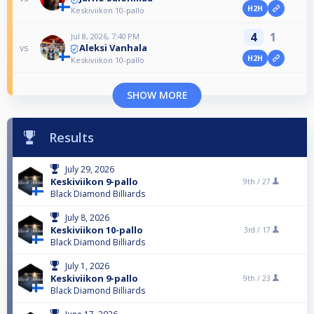
H2H
Keskiviikon 10-pallo
4
1
Jul 8, 2026, 7:40 PM
Aleksi Vanhala
vs
H2H
Keskiviikon 10-pallo
SHOW MORE
Results
July 29, 2026
Keskiviikon 9-pallo
9th /
27
Black Diamond Billiards
July 8, 2026
Keskiviikon 10-pallo
3rd /
17
Black Diamond Billiards
July 1, 2026
Keskiviikon 9-pallo
9th /
23
Black Diamond Billiards