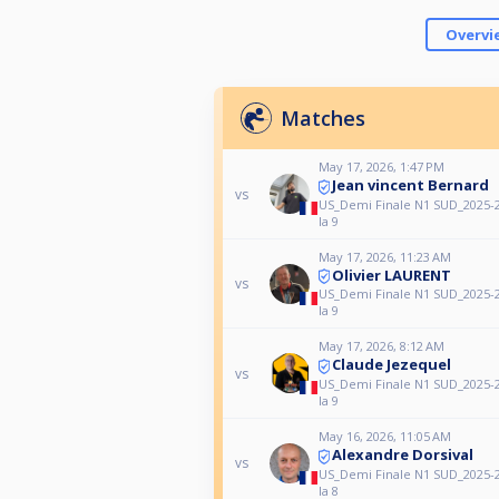
Overvi
Matches
May 17, 2026, 1:47 PM
Jean vincent Bernard
vs
US_Demi Finale N1 SUD_2025-2
la 9
May 17, 2026, 11:23 AM
Olivier LAURENT
vs
US_Demi Finale N1 SUD_2025-2
la 9
May 17, 2026, 8:12 AM
Claude Jezequel
vs
US_Demi Finale N1 SUD_2025-2
la 9
May 16, 2026, 11:05 AM
Alexandre Dorsival
vs
US_Demi Finale N1 SUD_2025-2
la 8