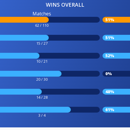
WINS OVERALL
Matches
51%
62 / 110
51%
15 / 27
52%
10 / 21
0%
20 / 30
48%
14 / 28
61%
3 / 4