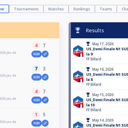
ew
Tournaments
Matches
Rankings
Teams
Cha
Results
May 17, 2026
4
7
US_Demi Finale N1 SUD
026 jeu de
la 9
H2H
FF Billard
7
3
May 16, 2026
US_Demi Finale N1 SUD
026 jeu de
H2H
la 8
FF Billard
4
7
May 15, 2026
026 jeu de
US_Demi Finale N1 SUD
H2H
la 10
FF Billard
1
5
May 14, 2026
026 jeu de
H2H
US_Demi Finale N1 SUD