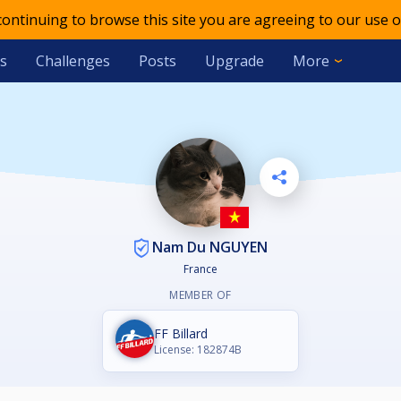
 continuing to browse this site you are agreeing to our use o
s
Challenges
Posts
Upgrade
More
Nam Du NGUYEN
France
MEMBER OF
FF Billard
License: 182874B