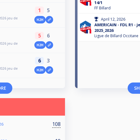
14/1
FF Billard
1
5
026 jeu de
April 12, 2026
H2H
AMERICAIN - FDL R1 - je
2025_2026
5
6
Ligue de Billard Occitane
026 jeu de
H2H
6
3
026 jeu de
H2H
ORE
SH
108
26