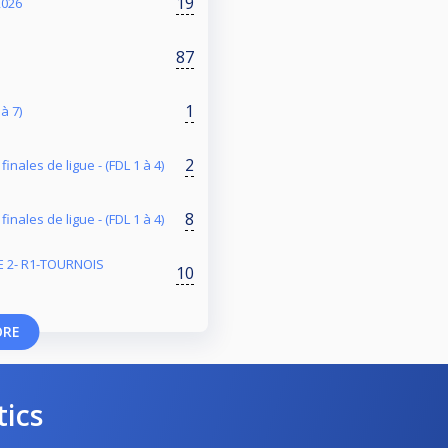
19
2026
87
1
à 7)
2
inales de ligue - (FDL 1 à 4)
8
inales de ligue - (FDL 1 à 4)
IE 2- R1-TOURNOIS
10
ORE
tics