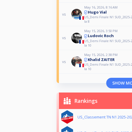
May 16, 2026, 8:16 AM
Hugo Vial
vs
US_Demi Finale N1 SUD_2025-2
la 8
May 15, 2026, 3:50 PM
Ludovic Roch
vs
US_Demi Finale N1 SUD_2025-2
la 10
May 15, 2026, 2:38 PM
Khalid ZAITER
vs
US_Demi Finale N1 SUD_2025-2
la 10
SHOW M
Rankings
US_Classement TN N1 2025-20