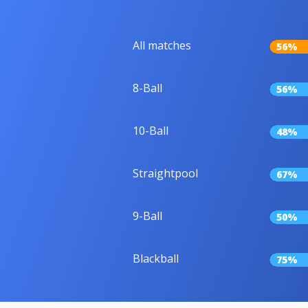
All matches
56%
8-Ball
56%
10-Ball
48%
Straightpool
67%
9-Ball
50%
Blackball
75%