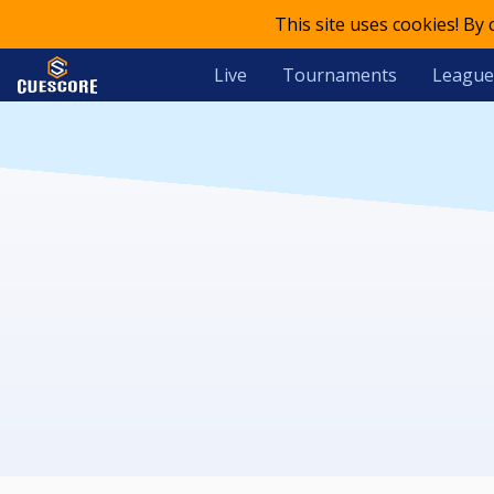
This site uses cookies! By
Live
Tournaments
League