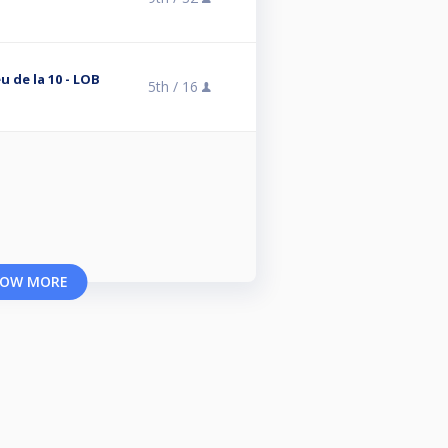
u de la 10 - LOB
5th /
16
OW MORE