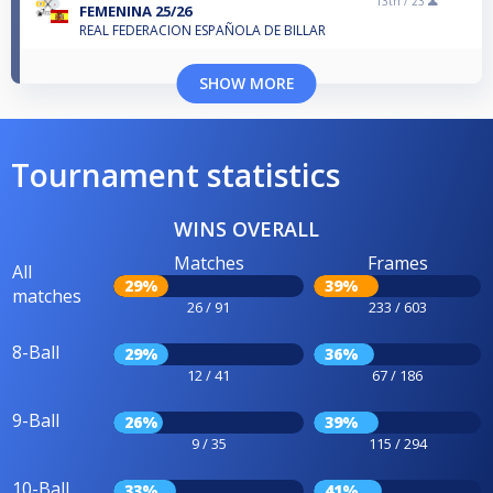
13th /
23
FEMENINA 25/26
REAL FEDERACION ESPAÑOLA DE BILLAR
SHOW MORE
Tournament statistics
WINS OVERALL
Matches
Frames
All
29%
39%
matches
26 / 91
233 / 603
8-Ball
29%
36%
12 / 41
67 / 186
9-Ball
26%
39%
9 / 35
115 / 294
10-Ball
33%
41%