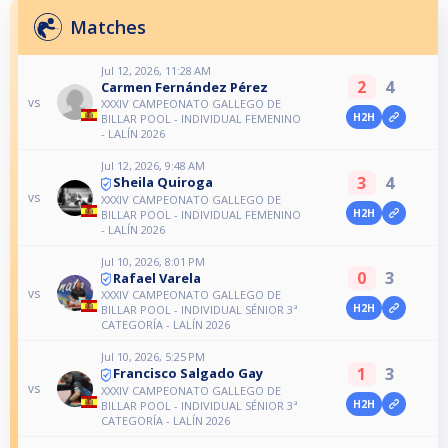
Matches
Jul 12, 2026, 11:28 AM
2
4
Carmen Fernández Pérez
vs
XXXIV CAMPEONATO GALLEGO DE
H2H
BILLAR POOL - INDIVIDUAL FEMENINO
- LALÍN 2026
Jul 12, 2026, 9:48 AM
3
4
Sheila Quiroga
vs
XXXIV CAMPEONATO GALLEGO DE
H2H
BILLAR POOL - INDIVIDUAL FEMENINO
- LALÍN 2026
Jul 10, 2026, 8:01 PM
0
3
Rafael Varela
vs
XXXIV CAMPEONATO GALLEGO DE
H2H
BILLAR POOL - INDIVIDUAL SÉNIOR 3ª
CATEGORÍA - LALÍN 2026
Jul 10, 2026, 5:25 PM
1
3
Francisco Salgado Gay
vs
XXXIV CAMPEONATO GALLEGO DE
H2H
BILLAR POOL - INDIVIDUAL SÉNIOR 3ª
CATEGORÍA - LALÍN 2026