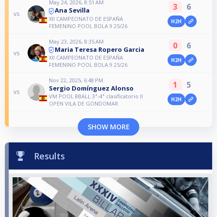
May 24, 2026, 8:51 AM
3
6
Ana Sevilla
vs
XII CAMPEONATO DE ESPAÑA
H2H
FEMENINO POOL BOLA 9 25/26
May 23, 2026, 8:35 AM
0
6
Maria Teresa Ropero Garcia
vs
XII CAMPEONATO DE ESPAÑA
H2H
FEMENINO POOL BOLA 9 25/26
Nov 22, 2025, 6:48 PM
1
5
Sergio Domínguez Alonso
vs
VM POOL 8BALL 3ª-4ª clasificatorio II
H2H
OPEN VILA DE GONDOMAR
SHOW MORE
Results