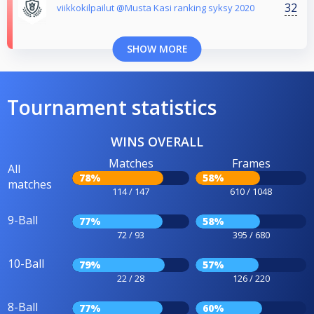
32
viikkokilpailut @Musta Kasi ranking syksy 2020
SHOW MORE
Tournament statistics
WINS OVERALL
Matches
Frames
All
78%
58%
matches
114 / 147
610 / 1048
9-Ball
77%
58%
72 / 93
395 / 680
10-Ball
79%
57%
22 / 28
126 / 220
8-Ball
77%
60%