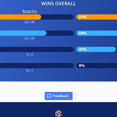
WINS OVERALL
Matchs
51%
22 / 35
59%
22 / 32
37%
0 / 2
0%
0 / 1
Feedback