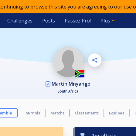
 continuing to browse this site you are agreeing to our use o
Challenges
Posts
Passez Pro!
Plus
Martin Mnyango
South Africa
semble
Tournois
Matchs
Classements
Équipes
Resultats