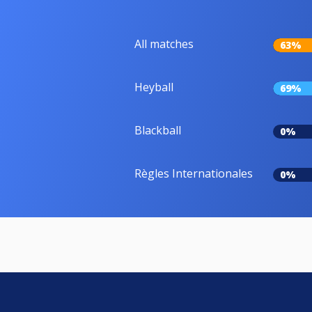
All matches
63%
Heyball
69%
Blackball
0%
Règles Internationales
0%