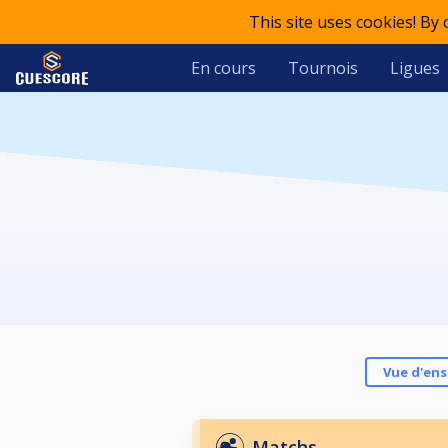
This site uses cookies! By
En cours
Tournois
Ligues
Vue d'en
Matchs