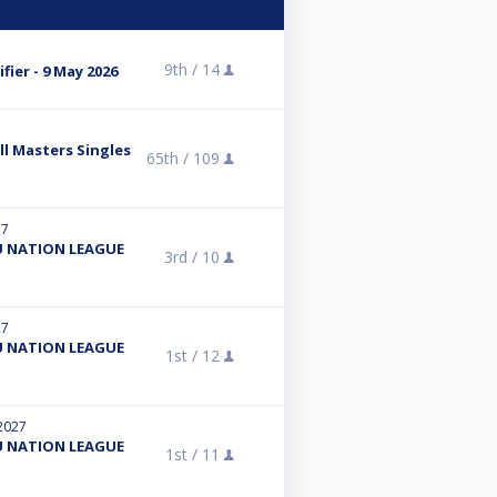
9th /
14
fier - 9 May 2026
ll Masters Singles
65th /
109
27
 NATION LEAGUE
3rd /
10
27
 NATION LEAGUE
1st /
12
 2027
 NATION LEAGUE
1st /
11