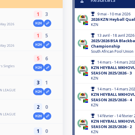
1
3
9 mai - 10 mai 2026
2026 KZN Heyball Quali
H2H
 May 2026
KZN
1
5
13 avril - 18 avril 2026
2025/2026 BSA Blackba
H2H
 May 2026
Championship
South African Pool Union
5
6
14 mars - 14 mars 20
s Singles
KZN HEYBALL MKHOVU
H2H
SEASON 2025/2026 - 3
KZN
3
1
14 mars - 14 mars 20
N LEAGUE
H2H
KZN HEYBALL MKHOVU
SEASON 2025/2026 - 4
KZN
2
0
N LEAGUE
14 février - 14 février
H2H
KZN HEYBALL MKHOVU
SEASON 2025/2026 - 2
1
0
KZN