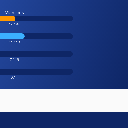
Manches
42 / 82
35 / 59
7 / 19
0 / 4