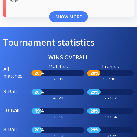
SHOW MORE
Tournament statistics
WINS OVERALL
Matches
Frames
All
20%
28%
matches
9 / 46
53 / 186
9-Ball
20%
29%
4 / 20
25 / 87
10-Ball
19%
28%
3 / 16
18 / 64
8-Ball
20%
29%
2 / 10
10 / 35