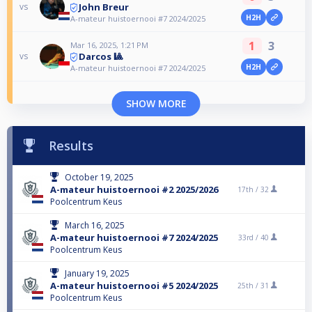
John Breur
vs
H2H
A-mateur huistoernooi #7 2024/2025
1
3
Mar 16, 2025, 1:21 PM
Darcos 🎱
vs
H2H
A-mateur huistoernooi #7 2024/2025
SHOW MORE
Results
October 19, 2025
A-mateur huistoernooi #2 2025/2026
17th /
32
Poolcentrum Keus
March 16, 2025
A-mateur huistoernooi #7 2024/2025
33rd /
40
Poolcentrum Keus
January 19, 2025
A-mateur huistoernooi #5 2024/2025
25th /
31
Poolcentrum Keus