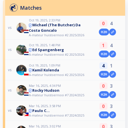
Matches
Oct 19, 2025, 2:33 PM
0
4
Michael (The Butcher) Da
vs
Costa Goncalo
H2H
A-mateur huistoernooi #2 2025/2026
1
4
Oct 19, 2025, 1:48 PM
Ed Spangenberg
vs
H2H
A-mateur huistoernooi #2 2025/2026
4
1
Oct 19, 2025, 1:09 PM
Kamil Kolenda
vs
H2H
A-mateur huistoernooi #2 2025/2026
0
3
Mar 16, 2025, 4:34 PM
Rocky Hudson
vs
H2H
A-mateur huistoernooi #7 2024/2025
0
3
Mar 16, 2025, 3:58 PM
Paulo C…
vs
H2H
A-mateur huistoernooi #7 2024/2025
0
3
Mar 16, 2025, 3:02 PM