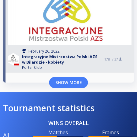
February 26, 2022
Integracyjne Mistrzostwa Polski AZS
17th /
37
w Bilardzie - kobiety
Porter Club
SHOW MORE
Tournament statistics
WINS OVERALL
Matches
Frames
All