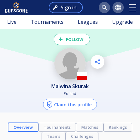
Sign in
Live
Tournaments
Leagues
Upgrade
FOLLOW
Malwina Skurak
Poland
Claim this profile
Overview
Tournaments
Matches
Rankings
Teams
Challenges