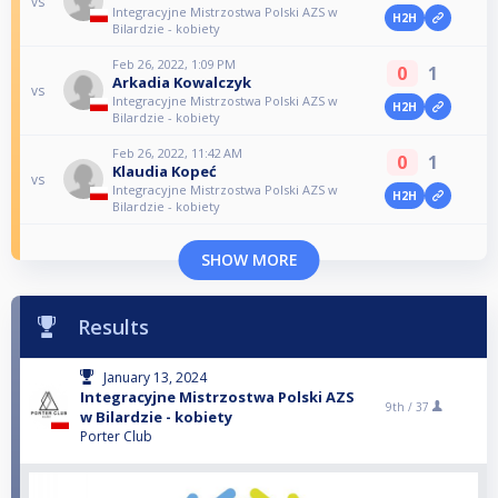
vs
Integracyjne Mistrzostwa Polski AZS w
H2H
Bilardzie - kobiety
Feb 26, 2022, 1:09 PM
0
1
Arkadia Kowalczyk
vs
Integracyjne Mistrzostwa Polski AZS w
H2H
Bilardzie - kobiety
Feb 26, 2022, 11:42 AM
0
1
Klaudia Kopeć
vs
Integracyjne Mistrzostwa Polski AZS w
H2H
Bilardzie - kobiety
SHOW MORE
Results
January 13, 2024
Integracyjne Mistrzostwa Polski AZS
9th /
37
w Bilardzie - kobiety
Porter Club