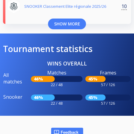
10
SNOOKER Classement Elite régionale 2025/26
SHOW MORE
Tournament statistics
WINS OVERALL
Matches
Frames
All
46%
45%
matches
22 / 48
57 / 126
Snooker
46%
45%
22 / 48
57 / 126
Feedback