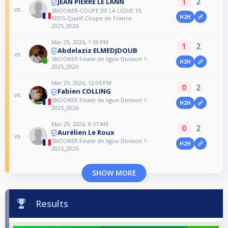
1
2
JEAN PIERRE LE LANN
vs
SNOOKER-COUPE DE LA LIGUE 15
H2H
REDS-Qualif.Coupe de France
2025_2026
Mar 29, 2026, 1:39 PM
1
2
Abdelaziz ELMEDJDOUB
vs
SNOOKER Finale de ligue Division 1-
H2H
2025_2026
Mar 29, 2026, 12:06 PM
0
2
Fabien COLLING
vs
SNOOKER Finale de ligue Division 1-
H2H
2025_2026
Mar 29, 2026, 8:57 AM
0
2
Aurélien Le Roux
vs
SNOOKER Finale de ligue Division 1-
H2H
2025_2026
SHOW MORE
Results