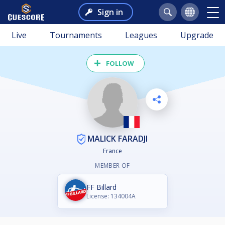
Sign in
Live
Tournaments
Leagues
Upgrade
FOLLOW
MALICK FARADJI
France
MEMBER OF
FF Billard
License: 134004A