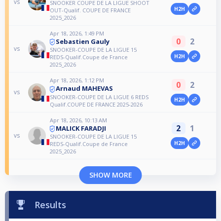
vs
SNOOKER COUPE DE LA LIGUE SHOOT
H2H
OUT-Qualif. COUPE DE FRANCE
2025_2026
Apr 18, 2026, 1:49 PM
0
2
Sebastien Gauly
vs
SNOOKER-COUPE DE LA LIGUE 15
H2H
REDS-Qualif.Coupe de France
2025_2026
Apr 18, 2026, 1:12 PM
0
2
Arnaud MAHEVAS
vs
SNOOKER-COUPE DE LA LIGUE 6 REDS
H2H
Qualif.COUPE DE FRANCE 2025-2026
Apr 18, 2026, 10:13 AM
2
1
MALICK FARADJI
vs
SNOOKER-COUPE DE LA LIGUE 15
H2H
REDS-Qualif.Coupe de France
2025_2026
SHOW MORE
Results