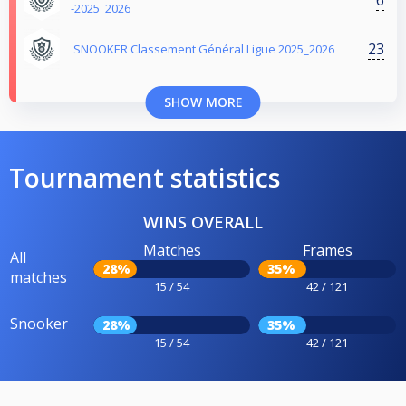
-2025_2026
23
SNOOKER Classement Général Ligue 2025_2026
SHOW MORE
Tournament statistics
WINS OVERALL
Matches
Frames
All
28%
35%
matches
15 / 54
42 / 121
Snooker
28%
35%
15 / 54
42 / 121