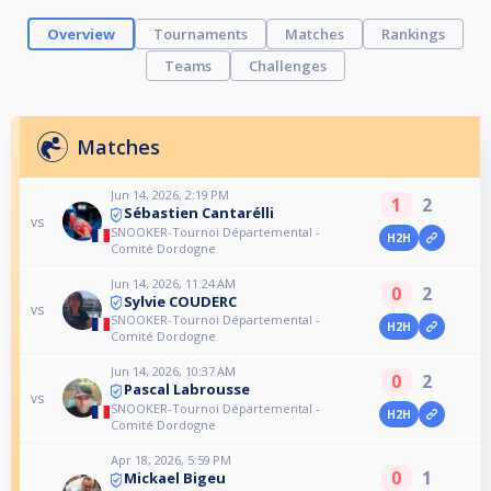
Overview
Tournaments
Matches
Rankings
Teams
Challenges
Matches
Jun 14, 2026, 2:19 PM
1
2
Sébastien Cantarélli
vs
SNOOKER-Tournoi Départemental -
H2H
Comité Dordogne
Jun 14, 2026, 11:24 AM
0
2
Sylvie COUDERC
vs
SNOOKER-Tournoi Départemental -
H2H
Comité Dordogne
Jun 14, 2026, 10:37 AM
0
2
Pascal Labrousse
vs
SNOOKER-Tournoi Départemental -
H2H
Comité Dordogne
Apr 18, 2026, 5:59 PM
0
1
Mickael Bigeu