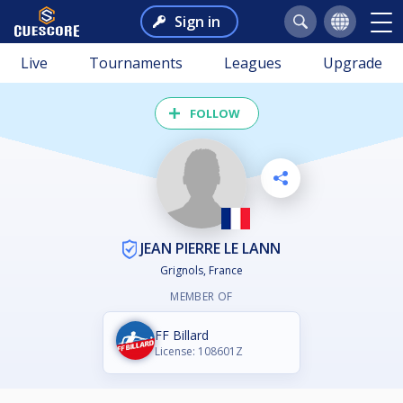
Sign in
Live
Tournaments
Leagues
Upgrade
FOLLOW
JEAN PIERRE LE LANN
Grignols, France
MEMBER OF
FF Billard
License: 108601Z