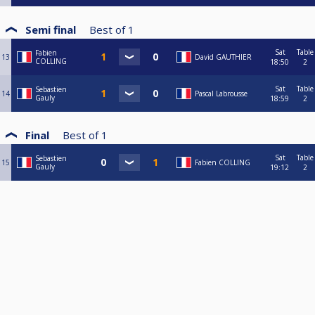
Semi final
Best of
1
Sat
Table
Fabien
13
David GAUTHIER
COLLING
18:50
2
Sat
Table
Sebastien
14
Pascal Labrousse
Gauly
18:59
2
Final
Best of
1
Sat
Table
Sebastien
15
Fabien COLLING
Gauly
19:12
2