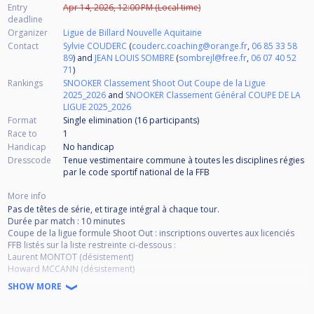
Entry
Apr 14, 2026, 12:00 PM (Local time)
deadline
Organizer
Ligue de Billard Nouvelle Aquitaine
Contact
Sylvie COUDERC
(
couderc.coaching@orange.fr
,
06 85 33 58
89
) and
JEAN LOUIS SOMBRE
(
sombrejl@free.fr
,
06 07 40 52
71
)
Rankings
SNOOKER Classement Shoot Out Coupe de la Ligue
2025_2026
and
SNOOKER Classement Général COUPE DE LA
LIGUE 2025_2026
Format
Single elimination (16
participants
)
Race to
1
Handicap
No handicap
Dresscode
Tenue vestimentaire commune à toutes les disciplines régies
par le code sportif national de la FFB
More info
Pas de têtes de série, et tirage intégral à chaque tour.
Durée par match : 10 minutes
Coupe de la ligue formule Shoot Out : inscriptions ouvertes aux licenciés
FFB listés sur la liste restreinte ci-dessous :
Laurent MONTOT (désistement)
Howard MCCANN (désistement)
David RIVIERE(désistement)
SHOW MORE
Arnaud MAHEVAS
Jean Louis SOMBRE