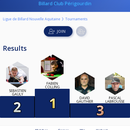
Billard Club Périgourdin
Ligue de Billard Nouvelle Aquitaine
Tournaments
Results
FABIEN
COLLING
SEBASTIEN
GAULY
DAVID
PASCAL
GAUTHIER
LABROUSSE