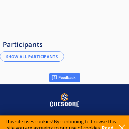
Participants
Feedback
© 2015-2026 CueScore International
This site uses cookies! By continuing to browse this
site you are agreeing to our use of cookies.
Read