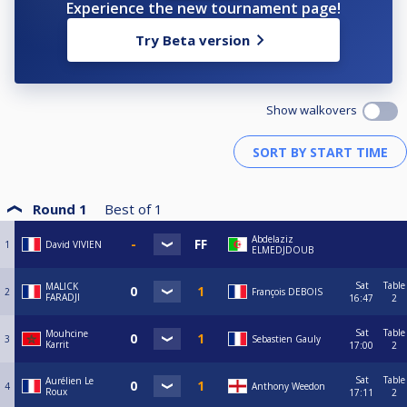
Experience the new tournament page!
sportif Snooker 2025-2026
Try Beta version
Show walkovers
Round 1
Best of
1
Abdelaziz
1
David VIVIEN
ELMEDJDOUB
Sat
Table
MALICK
2
François DEBOIS
FARADJI
16:47
2
Sat
Table
Mouhcine
3
Sebastien Gauly
Karrit
17:00
2
Sat
Table
Aurélien Le
4
Anthony Weedon
Roux
17:11
2