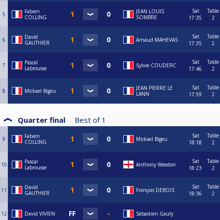
Sat
Table
Fabien
JEAN LOUIS
5
COLLING
SOMBRE
17:35
2
Sat
Table
David
6
Arnaud MAHEVAS
GAUTHIER
17:35
2
Sat
Table
Pascal
7
Sylvie COUDERC
Labrousse
17:46
2
Sat
Table
JEAN PIERRE LE
8
Mickael Bigeu
LANN
17:59
2
Quarter final
Best of
1
Sat
Table
Fabien
9
Mickael Bigeu
COLLING
18:18
2
Sat
Table
Pascal
10
Anthony Weedon
Labrousse
18:23
2
Sat
Table
David
11
François DEBOIS
GAUTHIER
18:36
2
12
David VIVIEN
Sebastien Gauly