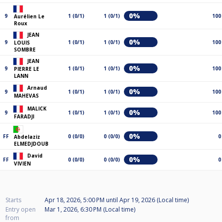
0%
9
1 (0/1)
1 (0/1)
100
Aurélien Le
Roux
JEAN
0%
9
1 (0/1)
1 (0/1)
100
LOUIS
SOMBRE
JEAN
0%
9
1 (0/1)
1 (0/1)
100
PIERRE LE
LANN
Arnaud
0%
9
1 (0/1)
1 (0/1)
100
MAHEVAS
MALICK
0%
9
1 (0/1)
1 (0/1)
100
FARADJI
0%
FF
0 (0/0)
0 (0/0)
0
Abdelaziz
ELMEDJDOUB
David
0%
FF
0 (0/0)
0 (0/0)
0
VIVIEN
Starts
Apr 18, 2026, 5:00 PM
until
Apr 19, 2026 (Local time)
Entry open
Mar 1, 2026, 6:30 PM (Local time)
from