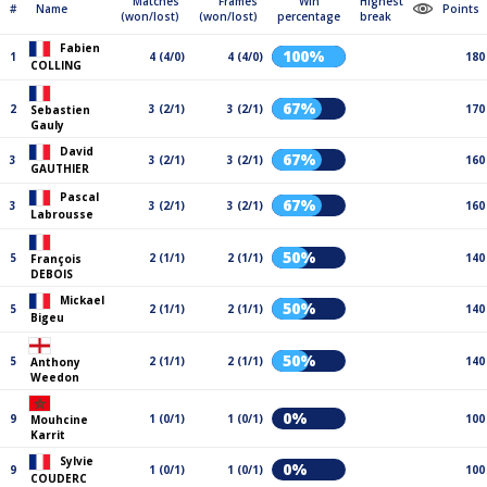
Matches
Frames
Win
Highest
#
Name
Points
(won/lost)
(won/lost)
percentage
break
Fabien
100%
1
4 (4/0)
4 (4/0)
180
COLLING
67%
2
3 (2/1)
3 (2/1)
170
Sebastien
Gauly
David
67%
3
3 (2/1)
3 (2/1)
160
GAUTHIER
Pascal
67%
3
3 (2/1)
3 (2/1)
160
Labrousse
50%
5
2 (1/1)
2 (1/1)
140
François
DEBOIS
Mickael
50%
5
2 (1/1)
2 (1/1)
140
Bigeu
50%
5
2 (1/1)
2 (1/1)
140
Anthony
Weedon
0%
9
1 (0/1)
1 (0/1)
100
Mouhcine
Karrit
Sylvie
0%
9
1 (0/1)
1 (0/1)
100
COUDERC