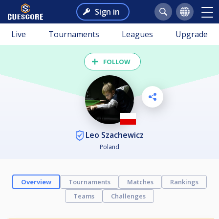
Sign in
Live
Tournaments
Leagues
Upgrade
FOLLOW
Leo Szachewicz
Poland
Overview
Tournaments
Matches
Rankings
Teams
Challenges