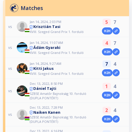
Matches
5
7
Jan 14, 2024, 2:03 PM
Krisztián Tasi
vs
H2H
XVIII. Szeged Grand Prix 1. forduló
4
7
Jan 14, 2024, 11:07 AM
Ádám Gyaraki
vs
H2H
XVIII. Szeged Grand Prix 1. forduló
7
4
Jan 14, 2024, 9:27 AM
Kitti Jakus
vs
H2H
XVIII. Szeged Grand Prix 1. forduló
Dec 13, 2022, 8:50 PM
1
4
Dániel Tajti
vs
SZBSE Amatőr Bajnokság 10. forduló
H2H
(DUPLA PONTÉRT)
Dec 13, 2022, 7:28 PM
2
4
Naiken Kanen
vs
SZBSE Amatőr Bajnokság 10. forduló
H2H
(DUPLA PONTÉRT)
Dec 13, 2022, 6:16 PM