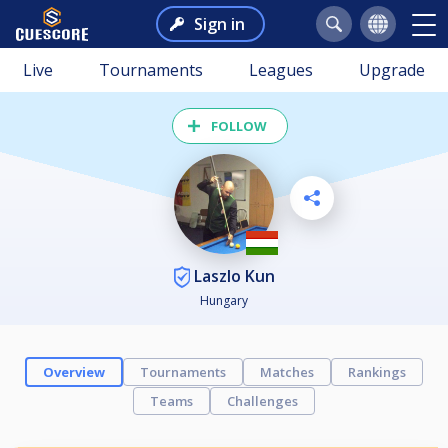
Sign in
Live
Tournaments
Leagues
Upgrade
FOLLOW
Laszlo Kun
Hungary
Overview
Tournaments
Matches
Rankings
Teams
Challenges