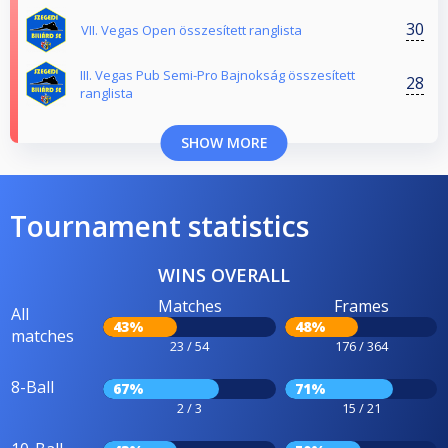
30
VII. Vegas Open összesített ranglista
III. Vegas Pub Semi-Pro Bajnokság összesített
28
ranglista
SHOW MORE
Tournament statistics
WINS OVERALL
Matches
Frames
All
43%
48%
matches
23 / 54
176 / 364
8-Ball
67%
71%
2 / 3
15 / 21