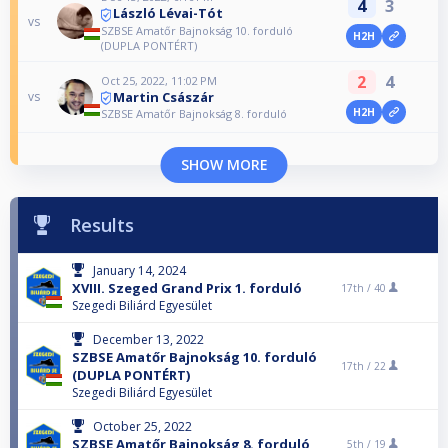
4
3
László Lévai-Tót
vs
SZBSE Amatőr Bajnokság 10. forduló
H2H
(DUPLA PONTÉRT)
2
4
Oct 25, 2022, 11:02 PM
Martin Császár
vs
H2H
SZBSE Amatőr Bajnokság 8. forduló
SHOW MORE
Results
January 14, 2024
XVIII. Szeged Grand Prix 1. forduló
17th /
40
Szegedi Biliárd Egyesület
December 13, 2022
SZBSE Amatőr Bajnokság 10. forduló
17th /
22
(DUPLA PONTÉRT)
Szegedi Biliárd Egyesület
October 25, 2022
SZBSE Amatőr Bajnokság 8. forduló
5th /
19