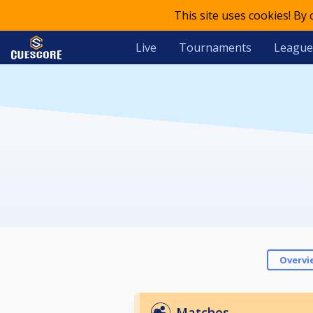
This site uses cookies! By
Live
Tournaments
League
Overvi
Matches