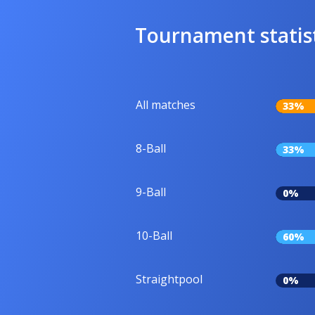
Tournament statis
All matches
33%
8-Ball
33%
9-Ball
0%
10-Ball
60%
Straightpool
0%