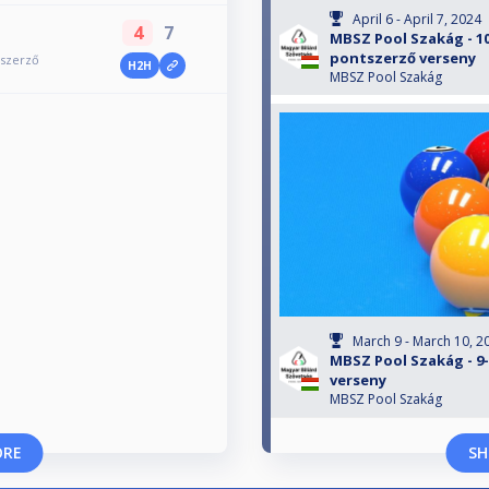
April 6 - April 7, 2024
4
7
MBSZ Pool Szakág - 1
pontszerző verseny
tszerző
H2H
MBSZ Pool Szakág
March 9 - March 10, 2
MBSZ Pool Szakág - 9
verseny
MBSZ Pool Szakág
ORE
SH