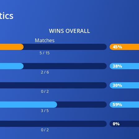
tics
WINS OVERALL
Matches
45%
5 / 15
38%
2 / 6
30%
0 / 2
59%
3 / 5
0%
0 / 2