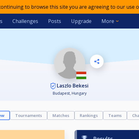
 continuing to browse this site you are agreeing to our use o
s
Challenges
Posts
Upgrade
More
Laszlo Bekesi
Budapest, Hungary
ew
Tournaments
Matches
Rankings
Teams
Cha
Results