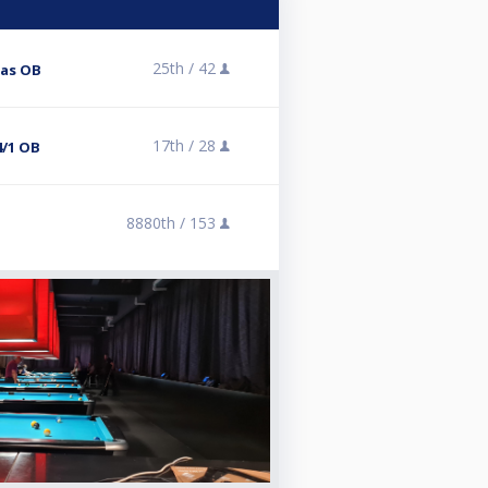
25th /
42
-as OB
17th /
28
4/1 OB
8880th /
153