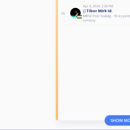
Apr 6, 2024, 2:39 PM
Tibor Mirk Id.
vs
MBSZ Pool Szakág - 10-es pon
verseny
SHOW M