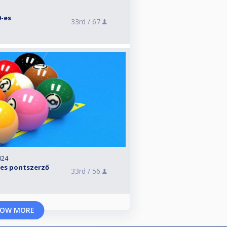
0-es
33rd /
67
024
-es pontszerző
33rd /
56
OW MORE