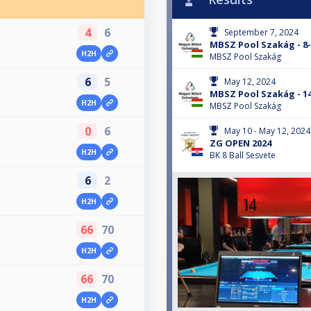
4
6
September 7, 2024
MBSZ Pool Szakág - 8
H2H
MBSZ Pool Szakág
6
5
May 12, 2024
MBSZ Pool Szakág - 1
H2H
MBSZ Pool Szakág
0
6
May 10 - May 12, 2024
ZG OPEN 2024
H2H
BK 8 Ball Sesvete
6
2
H2H
66
70
H2H
66
70
H2H