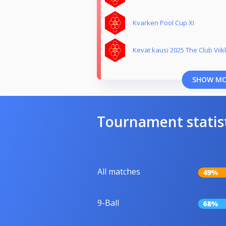
Kvarken Pool Cup XI
Kevät kausi 2025 The Club Viik
SHOW M
Tournament statis
All matches
49%
9-Ball
68%