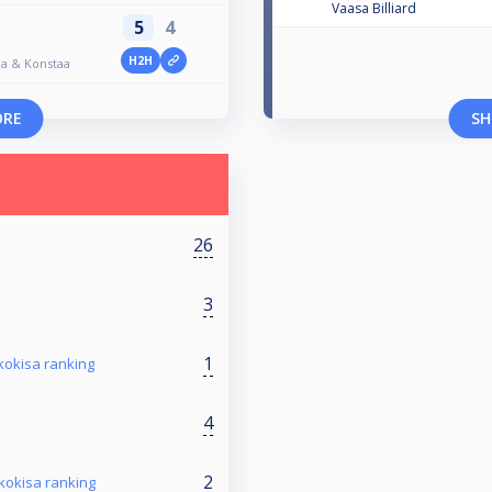
Vaasa Billiard
5
4
H2H
oa & Konstaa
ORE
SH
26
3
1
kokisa ranking
4
2
kkokisa ranking