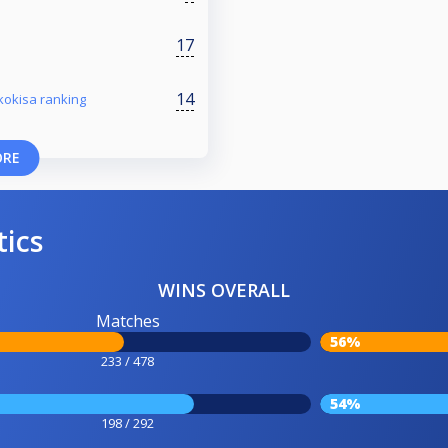
17
14
kokisa ranking
ORE
tics
WINS OVERALL
Matches
56%
233 / 478
54%
198 / 292