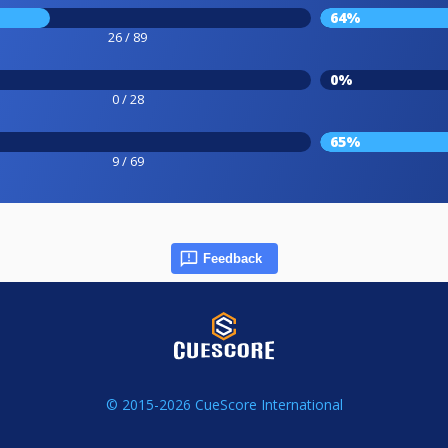
64%
26 / 89
0%
0 / 28
65%
9 / 69
Feedback
© 2015-2026 CueScore International