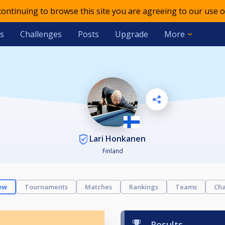
 continuing to browse this site you are agreeing to our use o
s
Challenges
Posts
Upgrade
More
Lari Honkanen
Finland
ew
Tournaments
Matches
Rankings
Teams
Cha
Results