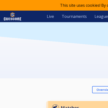
This site uses cookies! By
Live
Tournaments
League
Overvi
Matches