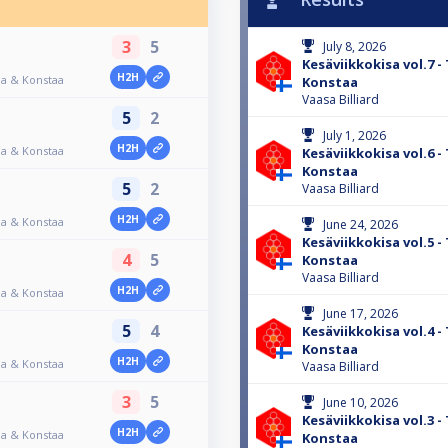
3
5
July 8, 2026
Kesäviikkokisa vol.7 
H2H
oa & Konstaa
Konstaa
Vaasa Billiard
5
2
July 1, 2026
H2H
oa & Konstaa
Kesäviikkokisa vol.6 
Konstaa
5
2
Vaasa Billiard
H2H
oa & Konstaa
June 24, 2026
Kesäviikkokisa vol.5 
4
5
Konstaa
Vaasa Billiard
H2H
oa & Konstaa
June 17, 2026
5
4
Kesäviikkokisa vol.4 
Konstaa
H2H
oa & Konstaa
Vaasa Billiard
3
5
June 10, 2026
Kesäviikkokisa vol.3 
H2H
oa & Konstaa
Konstaa