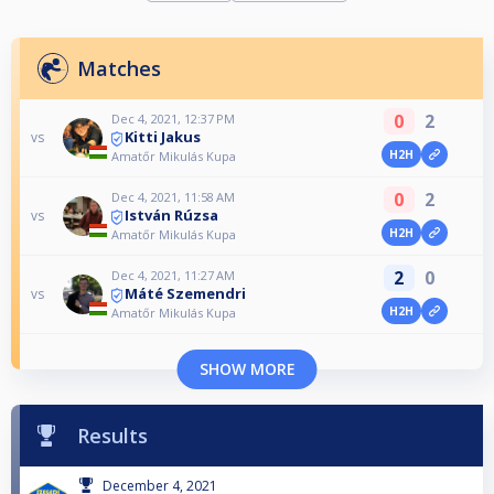
Matches
0
2
Dec 4, 2021, 12:37 PM
Kitti Jakus
vs
H2H
Amatőr Mikulás Kupa
0
2
Dec 4, 2021, 11:58 AM
István Rúzsa
vs
H2H
Amatőr Mikulás Kupa
2
0
Dec 4, 2021, 11:27 AM
Máté Szemendri
vs
H2H
Amatőr Mikulás Kupa
SHOW MORE
Results
December 4, 2021