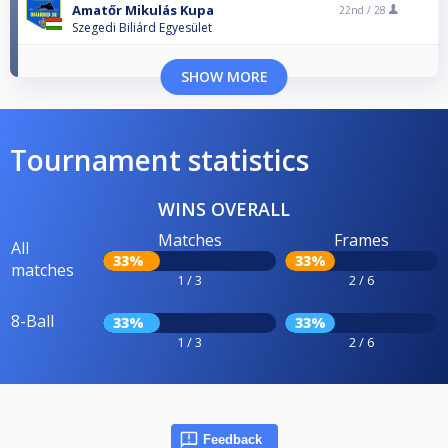
Amatőr Mikulás Kupa
22nd /
28
Szegedi Biliárd Egyesület
SHOW MORE
Tournament statistics
WINS OVERALL
Matches
Frames
All
33%
33%
matches
1 / 3
2 / 6
8-Ball
33%
33%
1 / 3
2 / 6
Feedback