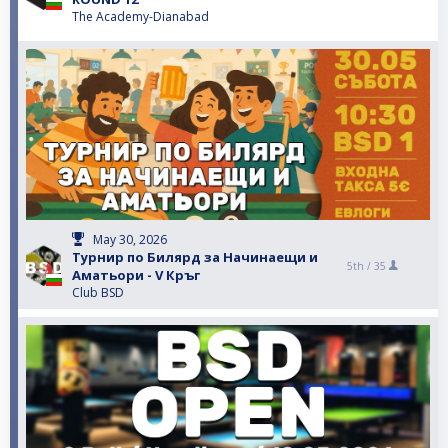
The Academy-Dianabad
May 30, 2026
Турнир по Билярд за Начинаещи и
5th /
35
Аматьори - V Кръг
Club BSD