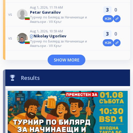
Aug 1, 2026, 11:19 AM
3
0
Petar Gavrailov
vs
Турнир по Билярд за Начинаещи и
H2H
Аматьори - VII Кръг
Aug 1, 2026, 10:59 AM
3
0
Nikolay Ugorliev
vs
Турнир по Билярд за Начинаещи и
H2H
Аматьори - VII Кръг
SHOW MORE
Results