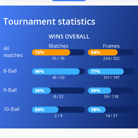
Tournament statistics
WINS OVERALL
Matches
Frames
All
72%
64%
matches
55 / 76
224 / 352
8-Ball
90%
77%
45 / 50
151 / 197
9-Ball
36%
50%
8 / 22
59 / 118
10-Ball
50%
38%
2 / 4
14 / 37