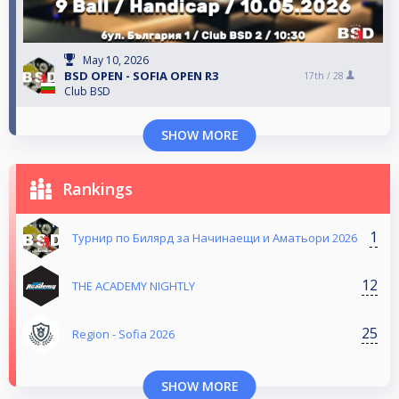
May 10, 2026
BSD OPEN - SOFIA OPEN R3
17th /
28
Club BSD
SHOW MORE
Rankings
1
Турнир по Билярд за Начинаещи и Аматьори 2026
12
THE ACADEMY NIGHTLY
25
Region - Sofia 2026
SHOW MORE