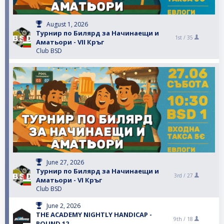
August 1, 2026
Турнир по Билярд за Начинаещи и
1st /
35
Аматьори - VII Кръг
Club BSD
June 27, 2026
Турнир по Билярд за Начинаещи и
3rd /
27
Аматьори - VI Кръг
Club BSD
June 2, 2026
THE ACADEMY NIGHTLY HANDICAP -
9th /
18
ROUND 12