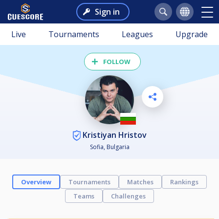
Sign in
Live
Tournaments
Leagues
Upgrade
FOLLOW
Kristiyan Hristov
Sofia, Bulgaria
Overview
Tournaments
Matches
Rankings
Teams
Challenges