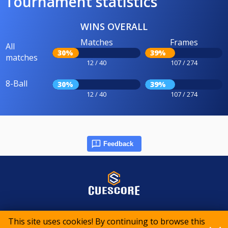
Tournament statistics
WINS OVERALL
Matches
Frames
All
30%
39%
matches
12 / 40
107 / 274
8-Ball
30%
39%
12 / 40
107 / 274
Feedback
© 2015-2026 CueScore International
This site uses cookies! By continuing to browse this