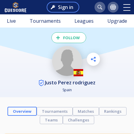
Sign in
Live
Tournaments
Leagues
Upgrade
FOLLOW
Justo Perez rodriguez
Spain
Overview
Tournaments
Matches
Rankings
Teams
Challenges