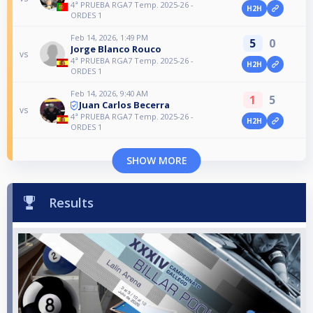
4ª PRUEBA RGA7 Temp. 2025-26 -
H2H
ORDES 1
Feb 14, 2026, 1:49 PM
5
0
Jorge Blanco Rouco
vs
4ª PRUEBA RGA7 Temp. 2025-26 -
H2H
ORDES 1
Feb 14, 2026, 9:40 AM
1
5
Juan Carlos Becerra
vs
4ª PRUEBA RGA7 Temp. 2025-26 -
H2H
ORDES 1
SHOW MORE
Results