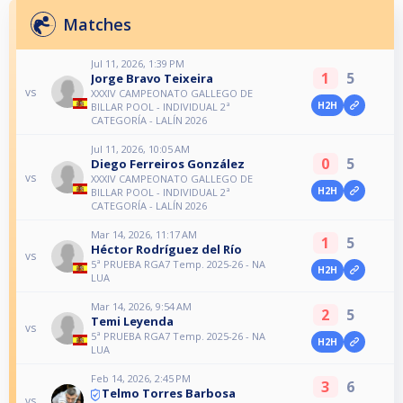
Matches
Jul 11, 2026, 1:39 PM
1
5
Jorge Bravo Teixeira
vs
XXXIV CAMPEONATO GALLEGO DE
H2H
BILLAR POOL - INDIVIDUAL 2ª
CATEGORÍA - LALÍN 2026
Jul 11, 2026, 10:05 AM
0
5
Diego Ferreiros González
vs
XXXIV CAMPEONATO GALLEGO DE
H2H
BILLAR POOL - INDIVIDUAL 2ª
CATEGORÍA - LALÍN 2026
Mar 14, 2026, 11:17 AM
1
5
Héctor Rodríguez del Río
vs
5ª PRUEBA RGA7 Temp. 2025-26 - NA
H2H
LUA
Mar 14, 2026, 9:54 AM
2
5
Temi Leyenda
vs
5ª PRUEBA RGA7 Temp. 2025-26 - NA
H2H
LUA
Feb 14, 2026, 2:45 PM
3
6
Telmo Torres Barbosa
vs