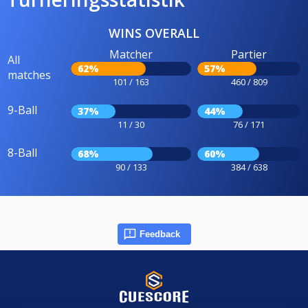
WINS OVERALL
Matcher
Partier
All
62%
57%
matches
101 / 163
460 / 809
9-Ball
37%
44%
11 / 30
76 / 171
8-Ball
68%
60%
90 / 133
384 / 638
Feedback