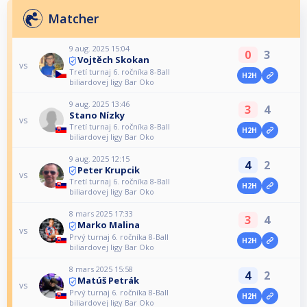
Matcher
9 aug. 2025 15:04
0
3
Vojtěch Skokan
vs
Tretí turnaj 6. ročníka 8-Ball
H2H
biliardovej ligy Bar Oko
9 aug. 2025 13:46
3
4
Stano Nízky
vs
Tretí turnaj 6. ročníka 8-Ball
H2H
biliardovej ligy Bar Oko
9 aug. 2025 12:15
4
2
Peter Krupcik
vs
Tretí turnaj 6. ročníka 8-Ball
H2H
biliardovej ligy Bar Oko
8 mars 2025 17:33
3
4
Marko Malina
vs
Prvý turnaj 6. ročníka 8-Ball
H2H
biliardovej ligy Bar Oko
8 mars 2025 15:58
4
2
Matúš Petrák
vs
Prvý turnaj 6. ročníka 8-Ball
H2H
biliardovej ligy Bar Oko