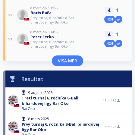
8 mars 2025 15:27
4
1
Boris Bača
vs
Prvý turnaj 6. ročníka 8-Ball
H2H
biliardovej ligy Bar Oko
8 mars 2025 14:02
4
1
Peter Ferko
vs
Prvý turnaj 6. ročníka 8-Ball
H2H
biliardovej ligy Bar Oko
VISA MER
Resultat
9 augusti 2025
Tretí turnaj 6. ročníka 8-Ball
17th /
32
biliardovej ligy Bar Oko
BarOko
8 mars 2025
Prvý turnaj 6. ročníka 8-Ball biliardovej
5th /
27
ligy Bar Oko
BarOko