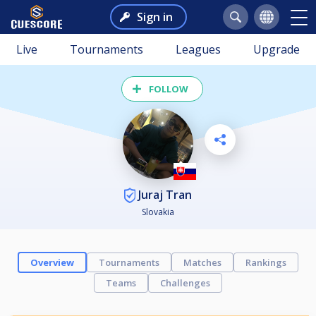
Sign in
Live
Tournaments
Leagues
Upgrade
FOLLOW
Juraj Tran
Slovakia
Overview
Tournaments
Matches
Rankings
Teams
Challenges