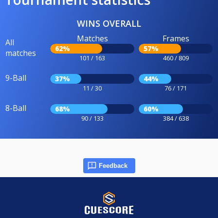
WINS OVERALL
Matches
Frames
All
62%
57%
matches
101 / 163
460 / 809
9-Ball
37%
44%
11 / 30
76 / 171
8-Ball
68%
60%
90 / 133
384 / 638
Feedback