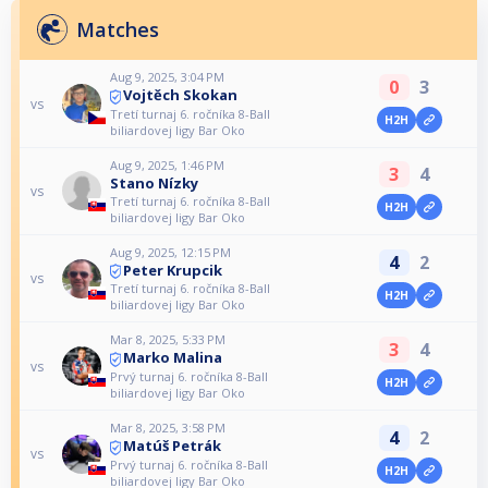
Matches
Aug 9, 2025, 3:04 PM
0
3
Vojtěch Skokan
vs
Tretí turnaj 6. ročníka 8-Ball
H2H
biliardovej ligy Bar Oko
Aug 9, 2025, 1:46 PM
3
4
Stano Nízky
vs
Tretí turnaj 6. ročníka 8-Ball
H2H
biliardovej ligy Bar Oko
Aug 9, 2025, 12:15 PM
4
2
Peter Krupcik
vs
Tretí turnaj 6. ročníka 8-Ball
H2H
biliardovej ligy Bar Oko
Mar 8, 2025, 5:33 PM
3
4
Marko Malina
vs
Prvý turnaj 6. ročníka 8-Ball
H2H
biliardovej ligy Bar Oko
Mar 8, 2025, 3:58 PM
4
2
Matúš Petrák
vs
Prvý turnaj 6. ročníka 8-Ball
H2H
biliardovej ligy Bar Oko