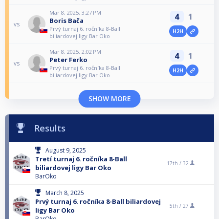
Mar 8, 2025, 3:27 PM
4
1
Boris Bača
vs
Prvý turnaj 6. ročníka 8-Ball
H2H
biliardovej ligy Bar Oko
Mar 8, 2025, 2:02 PM
4
1
Peter Ferko
vs
Prvý turnaj 6. ročníka 8-Ball
H2H
biliardovej ligy Bar Oko
SHOW MORE
Results
August 9, 2025
Tretí turnaj 6. ročníka 8-Ball
17th /
32
biliardovej ligy Bar Oko
BarOko
March 8, 2025
Prvý turnaj 6. ročníka 8-Ball biliardovej
5th /
27
ligy Bar Oko
BarOko