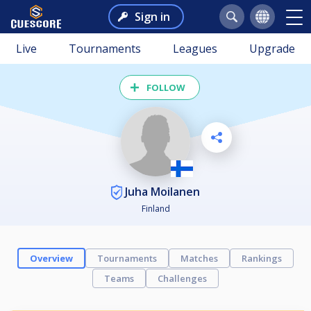
Sign in
Live
Tournaments
Leagues
Upgrade
FOLLOW
Juha Moilanen
Finland
Overview
Tournaments
Matches
Rankings
Teams
Challenges