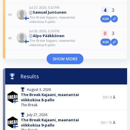
Jul 27, 2026, 5:32 PM
4
3
Samuel Juntunen
vs
The Break Kajaani, maanantai
H2H
viikkokisa 9-pallo
Jul 20, 2026, 6:26 PM
0
3
Alpo Pääkkönen
vs
The Break Kajaani, maanantai
H2H
viikkokisa 8-pallo
SHOW MORE
Results
August 3, 2026
The Break Kajaani, maanantai
3rd /
8
viikkokisa 8-pallo
The Break
July 27, 2026
The Break Kajaani, maanantai
5th /
10
viikkokisa 9-pallo