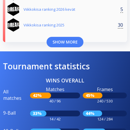
5
Viikkokisa ranking 2026 kevät
30
Viikkokisa ranking 2025
SHOW MORE
Tournament statistics
WINS OVERALL
Matches
Frames
All
42%
45%
matches
40 / 96
240 / 530
9-Ball
33%
44%
14 / 42
124 / 284