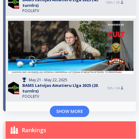
19th /
29
turnīrs)
POOL8TV
May 21 - May 22, 2025
BAMS Latvijas Amatieru Līga 2025 (20.
9th /
24
turnīrs)
POOL8TV
SHOW MORE
Rankings