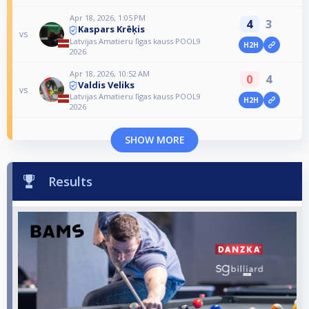
Apr 18, 2026, 1:05 PM
4
3
Kaspars Krēķis
vs
Latvijas Amatieru līgas kauss POOL9
H2H
2026
Apr 18, 2026, 10:52 AM
0
4
Valdis Veliks
vs
Latvijas Amatieru līgas kauss POOL9
H2H
2026
SHOW MORE
Results