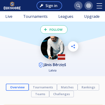
Sign in
Live
Tournaments
Leagues
Upgrade
FOLLOW
Jānis Bērziņš
Latvia
Overview
Tournaments
Matches
Rankings
Teams
Challenges