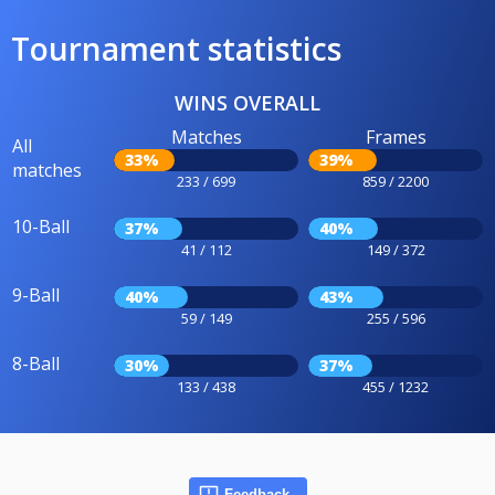
Tournament statistics
WINS OVERALL
Matches
Frames
All
33%
39%
matches
233 / 699
859 / 2200
10-Ball
37%
40%
41 / 112
149 / 372
9-Ball
40%
43%
59 / 149
255 / 596
8-Ball
30%
37%
133 / 438
455 / 1232
Feedback