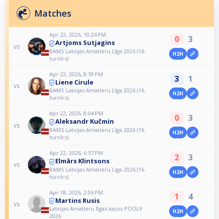
Matches
Apr 22, 2026, 10:24 PM
0
3
Artjoms Sutjagins
vs
BAMS Latvijas Amatieru Līga 2026 (16.
H2H
turnīrs)
Apr 22, 2026, 8:59 PM
3
1
Liene Cirule
vs
BAMS Latvijas Amatieru Līga 2026 (16.
H2H
turnīrs)
Apr 22, 2026, 8:04 PM
0
3
Aleksandr Kučmin
vs
BAMS Latvijas Amatieru Līga 2026 (16.
H2H
turnīrs)
Apr 22, 2026, 6:57 PM
2
3
Elmārs Klintsons
vs
BAMS Latvijas Amatieru Līga 2026 (16.
H2H
turnīrs)
Apr 18, 2026, 2:06 PM
1
4
Martins Rusis
vs
Latvijas Amatieru līgas kauss POOL9
H2H
2026