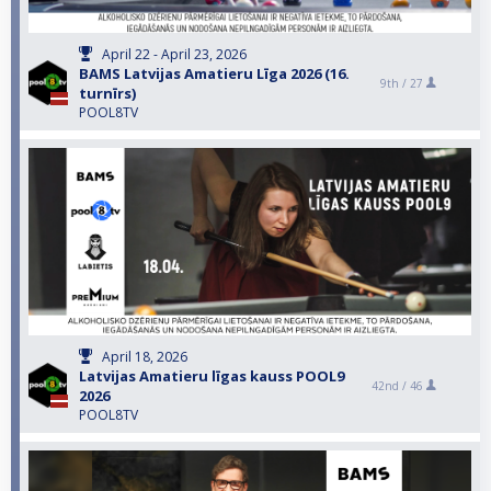
April 22 - April 23, 2026
BAMS Latvijas Amatieru Līga 2026 (16.
9th /
27
turnīrs)
POOL8TV
April 18, 2026
Latvijas Amatieru līgas kauss POOL9
42nd /
46
2026
POOL8TV