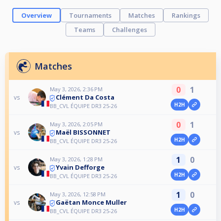
Overview
Tournaments
Matches
Rankings
Teams
Challenges
Matches
0
1
May 3, 2026, 2:36 PM
Clément Da Costa
vs
H2H
BB_CVL ÉQUIPE DR3 25-26
0
1
May 3, 2026, 2:05 PM
Maël BISSONNET
vs
H2H
BB_CVL ÉQUIPE DR3 25-26
1
0
May 3, 2026, 1:28 PM
Yvain Defforge
vs
H2H
BB_CVL ÉQUIPE DR3 25-26
1
0
May 3, 2026, 12:58 PM
Gaëtan Monce Muller
vs
H2H
BB_CVL ÉQUIPE DR3 25-26