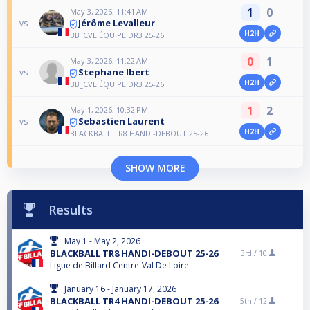
1
0
May 3, 2026, 11:41 AM
Jérôme Levalleur
vs
H2H
BB_CVL ÉQUIPE DR3 25-26
0
1
May 3, 2026, 11:22 AM
Stephane Ibert
vs
H2H
BB_CVL ÉQUIPE DR3 25-26
1
2
May 1, 2026, 10:32 PM
Sebastien Laurent
vs
H2H
BLACKBALL TR8 HANDI-DEBOUT 25-26
SHOW MORE
Results
May 1 - May 2, 2026
BLACKBALL TR8 HANDI-DEBOUT 25-26
3rd /
10
Ligue de Billard Centre-Val De Loire
January 16 - January 17, 2026
BLACKBALL TR4 HANDI-DEBOUT 25-26
5th /
12