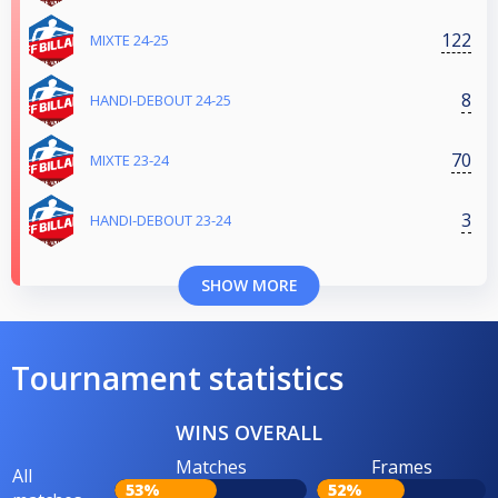
122
MIXTE 24-25
8
HANDI-DEBOUT 24-25
70
MIXTE 23-24
3
HANDI-DEBOUT 23-24
SHOW MORE
Tournament statistics
WINS OVERALL
Matches
Frames
All
53%
52%