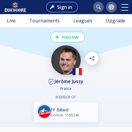
Sign in
Live
Tournaments
Leagues
Upgrade
FOLLOW
Jérôme Jussy
France
MEMBER OF
FF Billard
License: 156524k