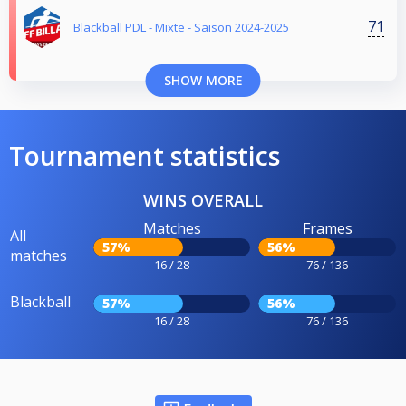
71
Blackball PDL - Mixte - Saison 2024-2025
SHOW MORE
Tournament statistics
WINS OVERALL
Matches
Frames
All
57%
56%
matches
16 / 28
76 / 136
Blackball
57%
56%
16 / 28
76 / 136