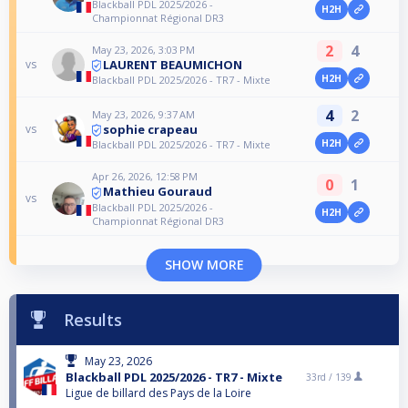
Blackball PDL 2025/2026 -
H2H
Championnat Régional DR3
2
4
May 23, 2026, 3:03 PM
LAURENT BEAUMICHON
vs
H2H
Blackball PDL 2025/2026 - TR7 - Mixte
4
2
May 23, 2026, 9:37 AM
sophie crapeau
vs
H2H
Blackball PDL 2025/2026 - TR7 - Mixte
Apr 26, 2026, 12:58 PM
0
1
Mathieu Gouraud
vs
Blackball PDL 2025/2026 -
H2H
Championnat Régional DR3
SHOW MORE
Results
May 23, 2026
Blackball PDL 2025/2026 - TR7 - Mixte
33rd /
139
Ligue de billard des Pays de la Loire