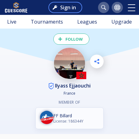
Sign in
Live
Tournaments
Leagues
Upgrade
FOLLOW
Ilyass Ejjaouchi
France
MEMBER OF
FF Billard
License: 186344Y