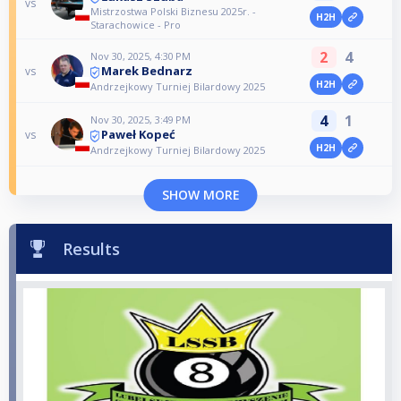
vs
Mistrzostwa Polski Biznesu 2025r. -
H2H
Starachowice - Pro
2
4
Nov 30, 2025, 4:30 PM
Marek Bednarz
vs
H2H
Andrzejkowy Turniej Bilardowy 2025
4
1
Nov 30, 2025, 3:49 PM
Paweł Kopeć
vs
H2H
Andrzejkowy Turniej Bilardowy 2025
SHOW MORE
Results