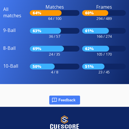
Matches
Frames
All
64%
60%
matches
64 / 100
294 / 489
9-Ball
63%
61%
36 / 57
166 / 274
8-Ball
69%
62%
24 / 35
105 / 170
10-Ball
50%
51%
4 / 8
23 / 45
Feedback