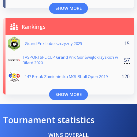
SHOW MORE
Rankings
15
Grand Prix Lubelszczyzny 2025
TVSPORTSPL CUP Grand Prix Gór Świętokrzyskich w
57
Bilard 2020
120
147 Break Zamieniecka MGL 9ball Open 2019
SHOW MORE
Tournament statistics
WINS OVERALL