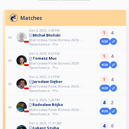
Matches
Dec 6, 2025, 5:59 PM
1
4
Michał Błoński
vs
Mistrzostwa Polski Biznesu 2025r. -
H2H
Starachowice - Pro
Dec 6, 2025, 4:52 PM
1
4
Tomasz Muc
vs
Mistrzostwa Polski Biznesu 2025r. -
H2H
Starachowice - Pro
Dec 6, 2025, 3:37 PM
1
4
Jarosław Siębor
vs
Mistrzostwa Polski Biznesu 2025r. -
H2H
Starachowice - Pro
Dec 6, 2025, 1:29 PM
4
2
Radosław Bójko
vs
Mistrzostwa Polski Biznesu 2025r. -
H2H
Starachowice - Pro
Dec 6, 2025, 11:31 AM
4
0
Łukasz Szuba