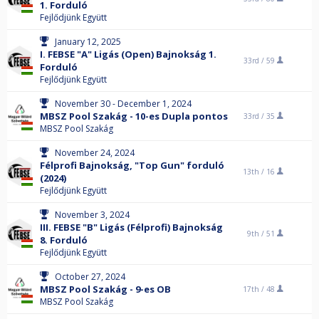
1. Forduló
Fejlődjünk Együtt
January 12, 2025
I. FEBSE "A" Ligás (Open) Bajnokság 1.
33rd /
59
Forduló
Fejlődjünk Együtt
November 30 - December 1, 2024
MBSZ Pool Szakág - 10-es Dupla pontos
33rd /
35
MBSZ Pool Szakág
November 24, 2024
Félprofi Bajnokság, "Top Gun" forduló
13th /
16
(2024)
Fejlődjünk Együtt
November 3, 2024
III. FEBSE "B" Ligás (Félprofi) Bajnokság
9th /
51
8. Forduló
Fejlődjünk Együtt
October 27, 2024
MBSZ Pool Szakág - 9-es OB
17th /
48
MBSZ Pool Szakág