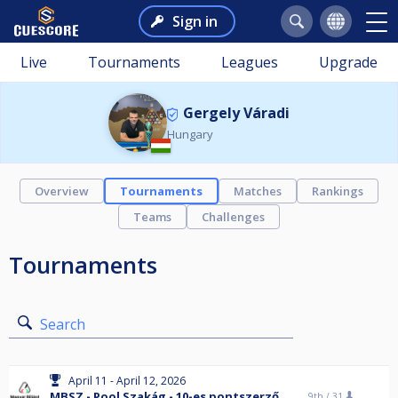
Sign in
Live
Tournaments
Leagues
Upgrade
Gergely Váradi
Hungary
Overview
Tournaments
Matches
Rankings
Teams
Challenges
Tournaments
Search
April 11 - April 12, 2026
MBSZ - Pool Szakág - 10-es pontszerző
9th /
31