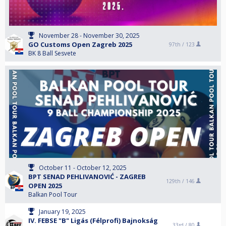
November 28 - November 30, 2025
GO Customs Open Zagreb 2025
97th /
123
BK 8 Ball Sesvete
October 11 - October 12, 2025
BPT SENAD PEHLIVANOVIĆ - ZAGREB
129th /
146
OPEN 2025
Balkan Pool Tour
January 19, 2025
IV. FEBSE "B" Ligás (Félprofi) Bajnokság
33rd /
80