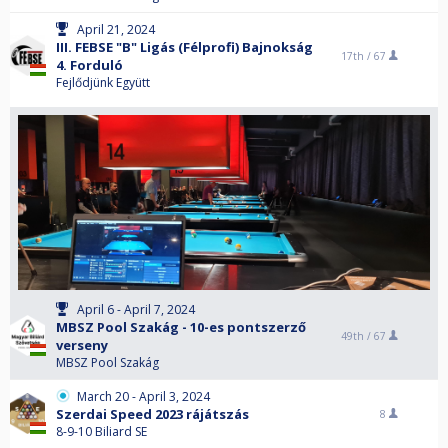
April 21, 2024
III. FEBSE "B" Ligás (Félprofi) Bajnokság
17th /
67
4. Forduló
Fejlődjünk Együtt
April 6 - April 7, 2024
MBSZ Pool Szakág - 10-es pontszerző
49th /
67
verseny
MBSZ Pool Szakág
March 20 - April 3, 2024
Szerdai Speed 2023 rájátszás
8
8-9-10 Biliard SE