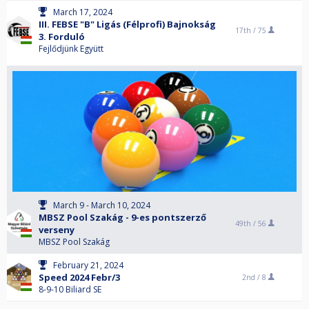
March 17, 2024
III. FEBSE "B" Ligás (Félprofi) Bajnokság
17th /
75
3. Forduló
Fejlődjünk Együtt
March 9 - March 10, 2024
MBSZ Pool Szakág - 9-es pontszerző
49th /
56
verseny
MBSZ Pool Szakág
February 21, 2024
Speed 2024 Febr/3
2nd /
8
8-9-10 Biliard SE