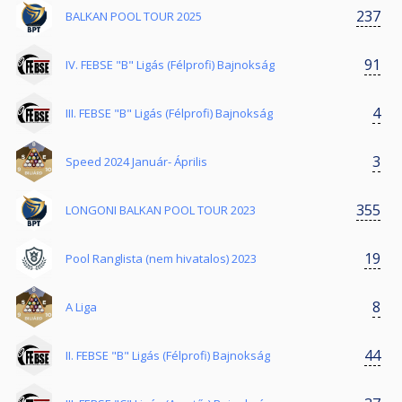
237
BALKAN POOL TOUR 2025
91
IV. FEBSE "B" Ligás (Félprofi) Bajnokság
4
III. FEBSE "B" Ligás (Félprofi) Bajnokság
3
Speed 2024 Január- Április
355
LONGONI BALKAN POOL TOUR 2023
19
Pool Ranglista (nem hivatalos) 2023
8
A Liga
44
II. FEBSE "B" Ligás (Félprofi) Bajnokság