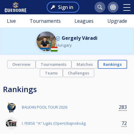
Sign in
Live
Tournaments
Leagues
Upgrade
Gergely Váradi
Hungary
Overview
Tournaments
Matches
Rankings
Teams
Challenges
Rankings
283
BALKAN POOL TOUR 2026
72
I. FEBSE "A" Ligás (Open) Bajnokság