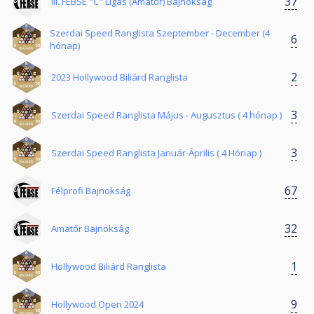
37
III. FEBSE "C" Ligás (Amatőr) Bajnokság
Szerdai Speed Ranglista Szeptember - December (4
6
hónap)
2
2023 Hollywood Biliárd Ranglista
3
Szerdai Speed Ranglista Május - Augusztus ( 4 hónap )
3
Szerdai Speed Ranglista Január-Április ( 4 Hónap )
67
Félprofi Bajnokság
32
Amatőr Bajnokság
1
Hollywood Biliárd Ranglista
9
Hollywood Open 2024