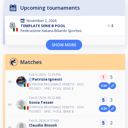
Upcoming tournaments
November 2, 2026
TEMPLATE SERIE B POOL
16
Federazione Italiana Biliardo Sportivo
SHOW MORE
Matches
Feb 8, 2026, 12:45 PM
1
5
Patrizia Ignesti
vs
5^PROVA REGIONALE VENETO - DISC.
H2H
POCKET - SPEC. POOL SERIE B
Feb 8, 2026, 10:22 AM
5
3
Sonia Tesser
vs
5^PROVA REGIONALE VENETO - DISC.
H2H
POCKET - SPEC. POOL SERIE B
Feb 8, 2026, 8:57 AM
5
2
Claudio Bissoli
vs