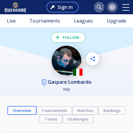
Sign in
Live
Tournaments
Leagues
Upgrade
FOLLOW
Gaspare Lombardo
Italy
Overview
Tournaments
Matches
Rankings
Teams
Challenges