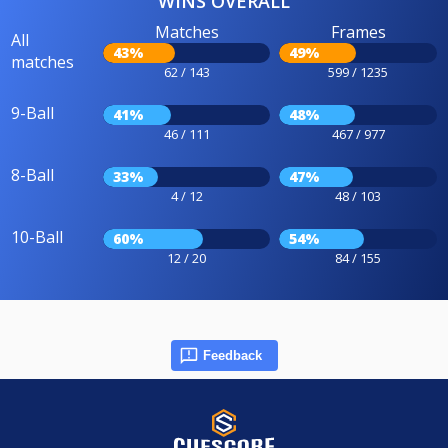
WINS OVERALL
Matches
Frames
All
43%
49%
matches
62 / 143
599 / 1235
9-Ball
41%
48%
46 / 111
467 / 977
8-Ball
33%
47%
4 / 12
48 / 103
10-Ball
60%
54%
12 / 20
84 / 155
Feedback