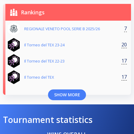
Rankings
7
REGIONALE VENETO POOL SERIE B 2025/26
20
Il Torneo del TEX 23-24
17
Il Torneo del TEX 22-23
17
Il Torneo del TEX
SHOW MORE
Tournament statistics