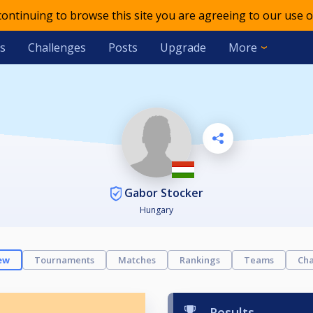
 continuing to browse this site you are agreeing to our use o
s
Challenges
Posts
Upgrade
More
Gabor Stocker
Hungary
ew
Tournaments
Matches
Rankings
Teams
Cha
Results