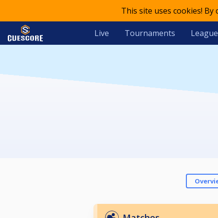
This site uses cookies! By
Live
Tournaments
League
Overvi
Matches