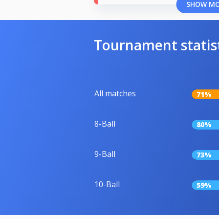
SHOW M
Tournament statis
All matches
71%
8-Ball
80%
9-Ball
73%
10-Ball
59%