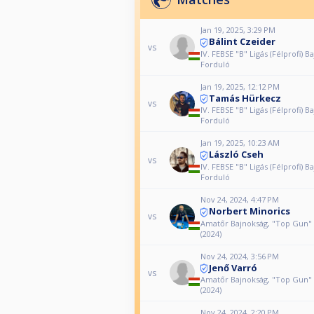
Jan 19, 2025, 3:29 PM
Bálint Czeider
vs
IV. FEBSE "B" Ligás (Félprofi) B
Forduló
Jan 19, 2025, 12:12 PM
Tamás Hürkecz
vs
IV. FEBSE "B" Ligás (Félprofi) B
Forduló
Jan 19, 2025, 10:23 AM
László Cseh
vs
IV. FEBSE "B" Ligás (Félprofi) B
Forduló
Nov 24, 2024, 4:47 PM
Norbert Minorics
vs
Amatőr Bajnokság, "Top Gun" 
(2024)
Nov 24, 2024, 3:56 PM
Jenő Varró
vs
Amatőr Bajnokság, "Top Gun" 
(2024)
Nov 24, 2024, 2:20 PM