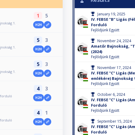
January 19, 2025
1
5
IV. FEBSE "B" Ligás (Fé
ajnokság 1.
Forduló
H2H
Fejlődjünk Együtt
5
3
November 24, 2024
Amatőr Bajnokság, "
ajnokság 1.
H2H
(2024)
Fejlődjünk Együtt
5
3
November 17, 2024
ajnokság 1.
IV. FEBSE "C" Ligás (M
H2H
emlékére) Bajnokság 
Fejlődjünk Együtt
4
3
October 6, 2024
forduló
H2H
IV. FEBSE "C" Ligás (A
Forduló
Fejlődjünk Együtt
4
1
forduló
September 15, 2024
H2H
IV. FEBSE "C" Ligás (A
Forduló