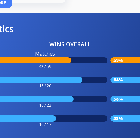
ORE
tics
WINS OVERALL
Matches
59%
42 / 59
64%
16 / 20
58%
16 / 22
55%
10 / 17