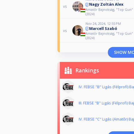
Nagy Zoltán Alex
vs
Amatőr Bajnokság, "Top Gun" 
(2024)
Nov 24, 2024, 12:55 PM
Marcell Szabó
vs
Amatőr Bajnokság, "Top Gun" 
(2024)
SHOW M
Rankings
IV. FEBSE "B" Ligás (Félprofi) 
III. FEBSE "B" Ligás (Félprofi) 
IV. FEBSE "C" Ligás (Amatőr) B