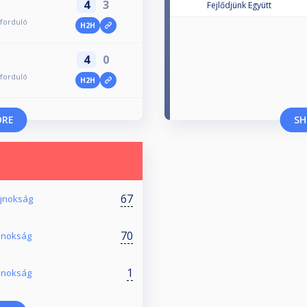
4
3
Fejlődjünk Együtt
forduló
H2H
4
0
forduló
H2H
ORE
SH
67
Bajnokság
70
Bajnokság
1
ajnokság