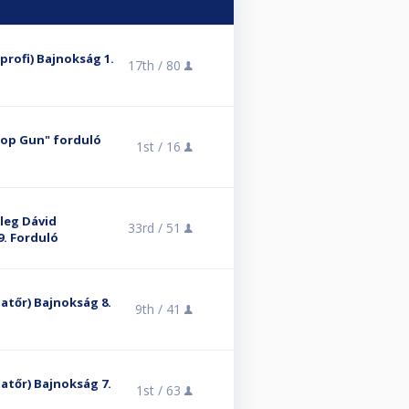
lprofi) Bajnokság 1.
17th /
80
Top Gun" forduló
1st /
16
eleg Dávid
33rd /
51
9. Forduló
matőr) Bajnokság 8.
9th /
41
matőr) Bajnokság 7.
1st /
63