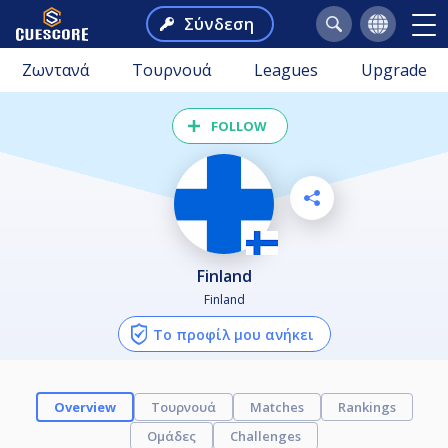
Σύνδεση
Ζωντανά
Τουρνουά
Leagues
Upgrade
FOLLOW
Finland
Finland
Το προφίλ μου ανήκει
Overview
Τουρνουά
Matches
Rankings
Ομάδες
Challenges