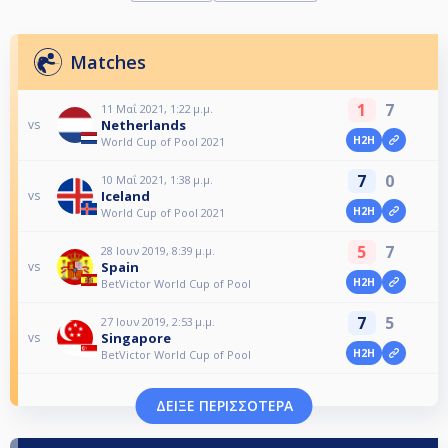
Matches
1
7
11 Μαΐ 2021, 1:22 μ.μ.
Netherlands
vs
H2H
World Cup of Pool 2021
7
0
10 Μαΐ 2021, 1:38 μ.μ.
Iceland
vs
H2H
World Cup of Pool 2021
5
7
28 Ιουν 2019, 8:39 μ.μ.
Spain
vs
H2H
BetVictor World Cup of Pool
7
5
27 Ιουν 2019, 2:53 μ.μ.
Singapore
vs
H2H
BetVictor World Cup of Pool
ΔΕΊΞΕ ΠΕΡΙΣΣΌΤΕΡΑ