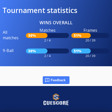
Tournament statistics
WINS OVERALL
Matches
Frames
All
50%
51%
matches
2 / 4
20 / 39
9-Ball
50%
51%
2 / 4
20 / 39
Feedback