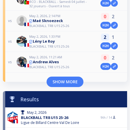
BCO - BLACKBALL - Samedi 04 juillet -
H2H
32 joueurs - Ouvert à tous
0
2
May 2, 2026, 2:14 PM
Maé Sknoezeck
vs
H2H
BLACKBALL TR8 U15 25-26
2
1
May 2, 2026, 1:33 PM
Lény Le Roy
vs
H2H
BLACKBALL TR8 U15 25-26
0
2
May 2, 2026, 11:21 AM
Andrew Alves
vs
H2H
BLACKBALL TR8 U15 25-26
SHOW MORE
Results
May 2, 2026
BLACKBALL TR8 U15 25-26
9th /
14
Ligue de Billard Centre-Val De Loire