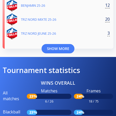
12
BENJAMIN 25-26
20
TRZ NORD MIXTE 25-26
3
TRZ NORD JEUNE 25-26
SHOW MORE
Tournament statistics
WINS OVERALL
Matches
Frames
All
23%
24%
matches
6 / 26
18 / 75
Blackball
23%
24%