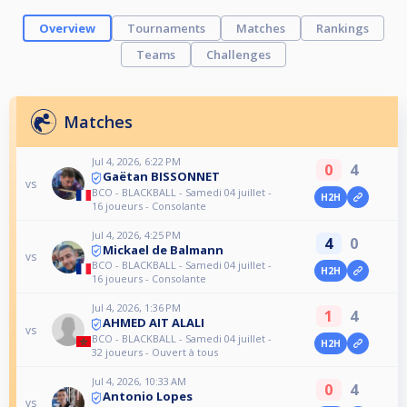
Overview
Tournaments
Matches
Rankings
Teams
Challenges
Matches
Jul 4, 2026, 6:22 PM
0
4
Gaëtan BISSONNET
vs
BCO - BLACKBALL - Samedi 04 juillet -
H2H
16 joueurs - Consolante
Jul 4, 2026, 4:25 PM
4
0
Mickael de Balmann
vs
BCO - BLACKBALL - Samedi 04 juillet -
H2H
16 joueurs - Consolante
Jul 4, 2026, 1:36 PM
1
4
AHMED AIT ALALI
vs
BCO - BLACKBALL - Samedi 04 juillet -
H2H
32 joueurs - Ouvert à tous
Jul 4, 2026, 10:33 AM
0
4
Antonio Lopes
vs