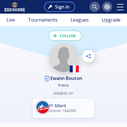
Sign in
Live
Tournaments
Leagues
Upgrade
FOLLOW
Ewann Bouton
France
MEMBER OF
FF Billard
License: 184206Z