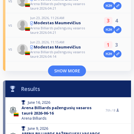
vs
Arena Billiards pažengusių vasaros
H2H
taurė 2026-04-21
Jun 23, 2026, 11:26 AM
3
4
Modestas Maumevičius
vs
Arena Billiards pažengusių vasaros
H2H
taurė 2026-04-21
Jun 23, 2026, 11:15 AM
1
3
Modestas Maumevičius
vs
Arena Billiards pažengusių vasaros
H2H
taurė 2026-04-14
SHOW MORE
Results
June 16, 2026
Arena Billiards pažengusių vasaros
7th /
8
taurė 2026-06-16
Arena Billiards
June 9, 2026
ARENA BILLIARDS PAŽENGUSIŲ VASAROS