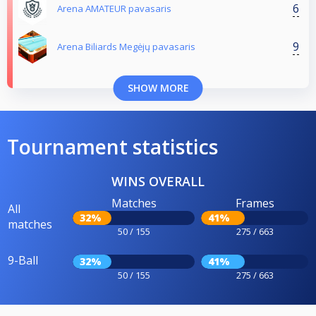
6
Arena AMATEUR pavasaris
9
Arena Biliards Megėjų pavasaris
SHOW MORE
Tournament statistics
WINS OVERALL
Matches
Frames
All
32%
41%
matches
50 / 155
275 / 663
9-Ball
32%
41%
50 / 155
275 / 663