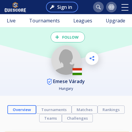
Sign in
Live
Tournaments
Leagues
Upgrade
FOLLOW
Emese Várady
Hungary
Overview
Tournaments
Matches
Rankings
Teams
Challenges