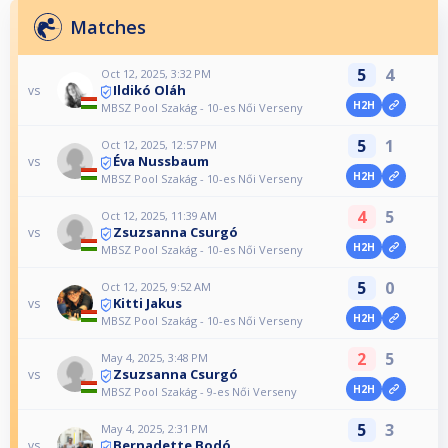
Matches
5
4
Oct 12, 2025, 3:32 PM
Ildikó Oláh
vs
H2H
MBSZ Pool Szakág - 10-es Női Verseny
5
1
Oct 12, 2025, 12:57 PM
Éva Nussbaum
vs
H2H
MBSZ Pool Szakág - 10-es Női Verseny
4
5
Oct 12, 2025, 11:39 AM
Zsuzsanna Csurgó
vs
H2H
MBSZ Pool Szakág - 10-es Női Verseny
5
0
Oct 12, 2025, 9:52 AM
Kitti Jakus
vs
H2H
MBSZ Pool Szakág - 10-es Női Verseny
2
5
May 4, 2025, 3:48 PM
Zsuzsanna Csurgó
vs
H2H
MBSZ Pool Szakág - 9-es Női Verseny
5
3
May 4, 2025, 2:31 PM
Bernadette Bodó
vs