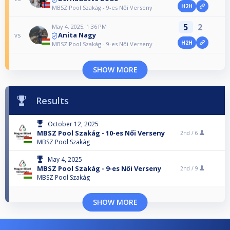
H2H
MBSZ Pool Szakág - 9-es Női Verseny
5
2
May 4, 2025, 1:36 PM
Anita Nagy
vs
H2H
MBSZ Pool Szakág - 9-es Női Verseny
SHOW MORE
Results
October 12, 2025
MBSZ Pool Szakág - 10-es Női Verseny
2nd /
6
MBSZ Pool Szakág
May 4, 2025
MBSZ Pool Szakág - 9-es Női Verseny
2nd /
9
MBSZ Pool Szakág
SHOW MORE