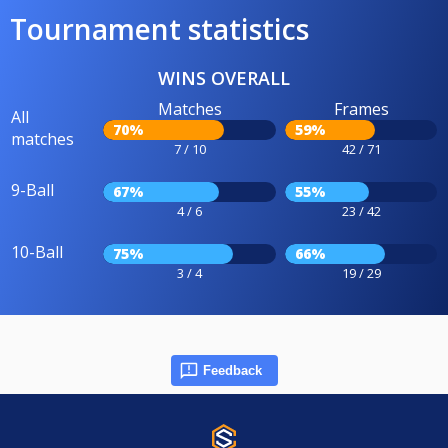
Tournament statistics
WINS OVERALL
Matches
Frames
All
70%
59%
matches
7 / 10
42 / 71
9-Ball
67%
55%
4 / 6
23 / 42
10-Ball
75%
66%
3 / 4
19 / 29
Feedback