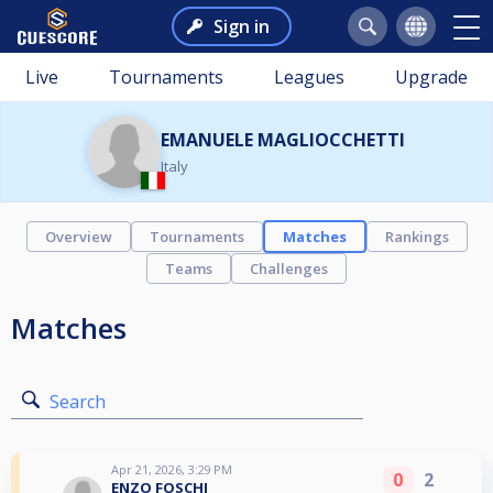
Sign in
Live
Tournaments
Leagues
Upgrade
EMANUELE MAGLIOCCHETTI
Italy
Overview
Tournaments
Matches
Rankings
Teams
Challenges
Matches
Search
Apr 21, 2026, 3:29 PM
0
2
ENZO FOSCHI