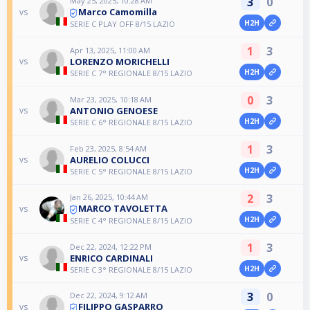
3
0
May 25, 2025, 10:28 AM
Marco Camomilla
vs
H2H
SERIE C PLAY OFF 8/15 LAZIO
1
3
Apr 13, 2025, 11:00 AM
LORENZO MORICHELLI
vs
H2H
SERIE C 7° REGIONALE 8/15 LAZIO
0
3
Mar 23, 2025, 10:18 AM
ANTONIO GENOESE
vs
H2H
SERIE C 6° REGIONALE 8/15 LAZIO
1
3
Feb 23, 2025, 8:54 AM
AURELIO COLUCCI
vs
H2H
SERIE C 5° REGIONALE 8/15 LAZIO
2
3
Jan 26, 2025, 10:44 AM
MARCO TAVOLETTA
vs
H2H
SERIE C 4° REGIONALE 8/15 LAZIO
1
3
Dec 22, 2024, 12:22 PM
ENRICO CARDINALI
vs
H2H
SERIE C 3° REGIONALE 8/15 LAZIO
3
0
Dec 22, 2024, 9:12 AM
FILIPPO GASPARRO
vs