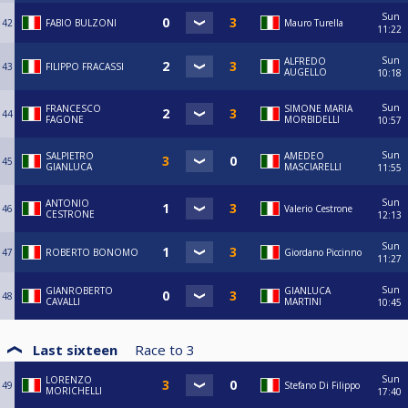
Sun
42
FABIO BULZONI
Mauro Turella
11:22
Sun
ALFREDO
43
FILIPPO FRACASSI
AUGELLO
10:18
Sun
FRANCESCO
SIMONE MARIA
44
FAGONE
MORBIDELLI
10:57
Sun
SALPIETRO
AMEDEO
45
GIANLUCA
MASCIARELLI
11:55
Sun
ANTONIO
46
Valerio Cestrone
CESTRONE
12:13
Sun
47
ROBERTO BONOMO
Giordano Piccinno
11:27
Sun
GIANROBERTO
GIANLUCA
48
CAVALLI
MARTINI
10:45
Last sixteen
Race to
3
Sun
LORENZO
49
Stefano Di Filippo
MORICHELLI
17:40