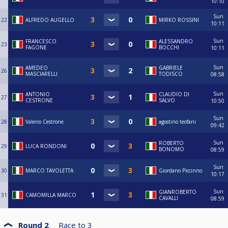
10:10
Sun
22
ALFREDO AUGELLO
MIRKO ROSSINI
10:11
Sun
FRANCESCO
ALESSANDRO
23
FAGONE
BOCCHI
10:11
Sun
AMEDEO
GABRIELE
26
MASCIARELLI
TODISCO
08:58
Sun
ANTONIO
CLAUDIO DI
27
CESTRONE
SALVO
10:50
Sun
28
Valerio Cestrone
agostino teofani
09:42
Sun
ROBERTO
29
LUCA RONDONI
BONOMO
08:59
Sun
30
MARCO TAVOLETTA
Giordano Piccinno
10:17
Sun
GIANROBERTO
31
CAMOMILLA MARCO
CAVALLI
08:59
Round 2
Race to
3