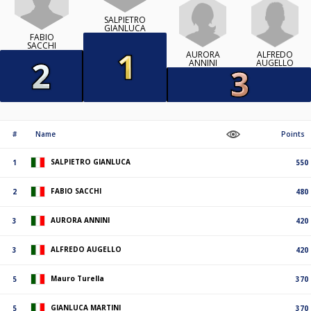
SALPIETRO
GIANLUCA
FABIO
SACCHI
ALFREDO
AURORA
AUGELLO
ANNINI
#
Name
Points
SALPIETRO GIANLUCA
1
550
FABIO SACCHI
2
480
AURORA ANNINI
3
420
ALFREDO AUGELLO
3
420
Mauro Turella
5
370
GIANLUCA MARTINI
5
370