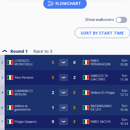
FLOWCHART
Show walkovers
Round 1
Race to
3
Sun
LORENZO
FABIO
2
MORICHELLI
PIERANGELINI
10:00
Sun
FABRIZIO DI
3
Piero Pantano
GIACOMO
11:39
Sun
GIANMARCO
4
Stefano Di Filippo
MERLINI
12:12
Sun
stefano di
MASSIMILIANO
6
giammarino
DE LEO
10:56
Sun
7
Filippo Gasparro
FABIO SACCHI
10:24