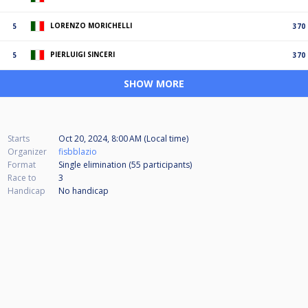
LORENZO MORICHELLI
5
370
PIERLUIGI SINCERI
5
370
SHOW MORE
Starts
Oct 20, 2024, 8:00 AM (Local time)
Organizer
fisbblazio
Format
Single elimination (55
participants
)
Race to
3
Handicap
No handicap