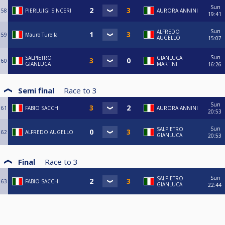
Sun
58
PIERLUIGI SINCERI
AURORA ANNINI
19:41
Sun
ALFREDO
59
Mauro Turella
AUGELLO
15:07
Sun
SALPIETRO
GIANLUCA
60
GIANLUCA
MARTINI
16:26
Semi final
Race to
3
Sun
61
FABIO SACCHI
AURORA ANNINI
20:53
Sun
SALPIETRO
62
ALFREDO AUGELLO
GIANLUCA
20:53
Final
Race to
3
Sun
SALPIETRO
63
FABIO SACCHI
GIANLUCA
22:44