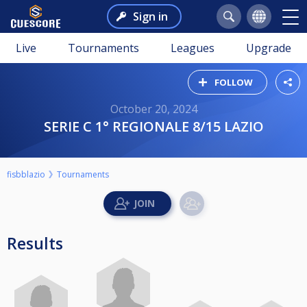
Sign in
Live
Tournaments
Leagues
Upgrade
FOLLOW
October 20, 2024
SERIE C 1° REGIONALE 8/15 LAZIO
fisbblazio
Tournaments
Results