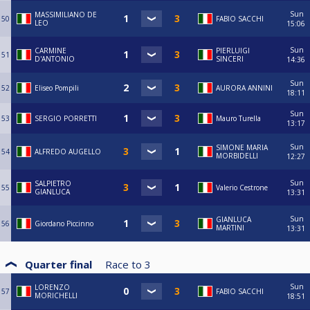
Sun
MASSIMILIANO DE
50
FABIO SACCHI
LEO
15:06
Sun
CARMINE
PIERLUIGI
51
D'ANTONIO
SINCERI
14:36
Sun
52
Eliseo Pompili
AURORA ANNINI
18:11
Sun
53
SERGIO PORRETTI
Mauro Turella
13:17
Sun
SIMONE MARIA
54
ALFREDO AUGELLO
MORBIDELLI
12:27
Sun
SALPIETRO
55
Valerio Cestrone
GIANLUCA
13:31
Sun
GIANLUCA
56
Giordano Piccinno
MARTINI
13:31
Quarter final
Race to
3
Sun
LORENZO
57
FABIO SACCHI
MORICHELLI
18:51