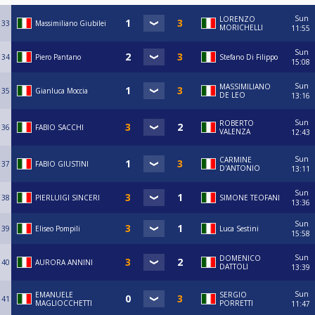
Sun
LORENZO
33
Massimiliano Giubilei
MORICHELLI
11:55
Sun
34
Piero Pantano
Stefano Di Filippo
15:08
Sun
MASSIMILIANO
35
Gianluca Moccia
DE LEO
13:16
Sun
ROBERTO
36
FABIO SACCHI
VALENZA
12:43
Sun
CARMINE
37
FABIO GIUSTINI
D'ANTONIO
13:11
Sun
38
PIERLUIGI SINCERI
SIMONE TEOFANI
13:36
Sun
39
Eliseo Pompili
Luca Sestini
15:58
Sun
DOMENICO
40
AURORA ANNINI
DATTOLI
13:39
Sun
EMANUELE
SERGIO
41
MAGLIOCCHETTI
PORRETTI
11:47