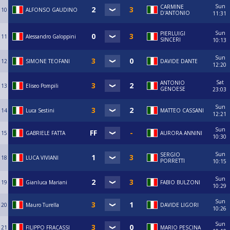
Sun
CARMINE
10
ALFONSO GAUDINO
D'ANTONIO
11:31
Sun
PIERLUIGI
11
Alessandro Galoppini
SINCERI
10:13
Sun
12
SIMONE TEOFANI
DAVIDE DANTE
12:20
Sat
ANTONIO
13
Eliseo Pompili
GENOESE
23:03
Sun
14
Luca Sestini
MATTEO CASSANI
12:21
Sun
15
GABRIELE FATTA
AURORA ANNINI
10:30
Sun
SERGIO
18
LUCA VIVIANI
PORRETTI
10:15
Sun
19
Gianluca Mariani
FABIO BULZONI
10:29
Sun
20
Mauro Turella
DAVIDE LIGORI
10:26
Sun
21
FILIPPO FRACASSI
MARIO PESCINA