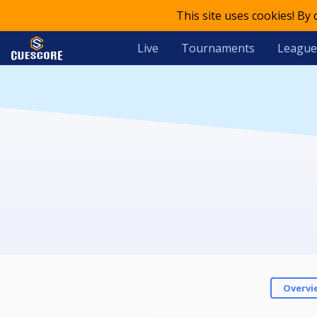
This site uses cookies! By
Live
Tournaments
League
Overvi