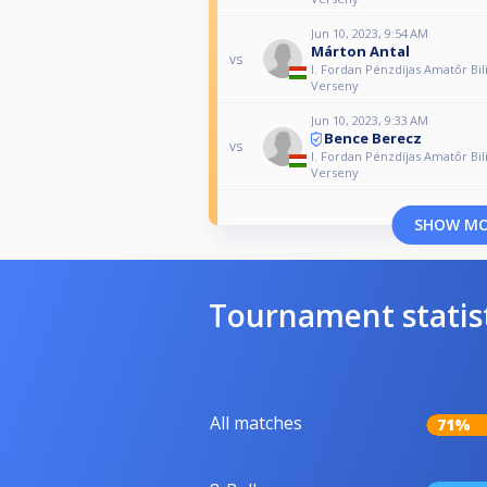
Jun 10, 2023, 9:54 AM
Márton Antal
vs
I. Fordan Pénzdíjas Amatőr Bil
Verseny
Jun 10, 2023, 9:33 AM
Bence Berecz
vs
I. Fordan Pénzdíjas Amatőr Bil
Verseny
SHOW M
Tournament statis
All matches
71%