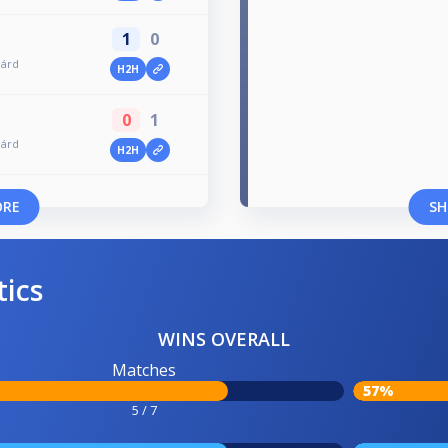
1
0
iárd
H2H
0
1
iárd
H2H
ORE
SH
tics
WINS OVERALL
Matches
57%
5 / 7