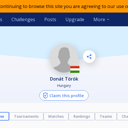
 continuing to browse this site you are agreeing to our use o
s
Challenges
Posts
Upgrade
More
Donát Török
Hungary
Claim this profile
ew
Tournaments
Matches
Rankings
Teams
Cha