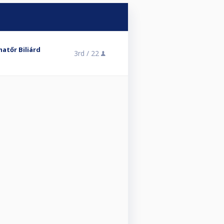
matőr Biliárd
3rd /
22