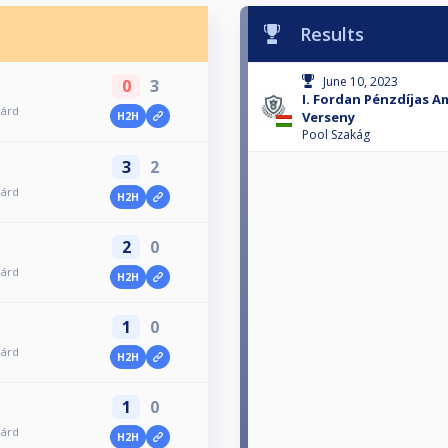
Results
June 10, 2023
0
3
I. Fordan Pénzdíjas A
iárd
Verseny
H2H
Pool Szakág
3
2
iárd
H2H
2
0
iárd
H2H
1
0
iárd
H2H
1
0
iárd
H2H