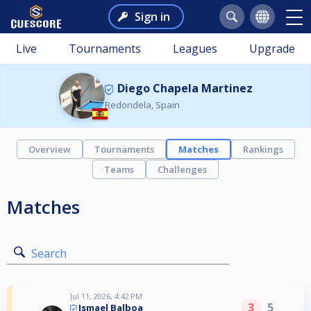
Sign in
Live
Tournaments
Leagues
Upgrade
Diego Chapela Martinez
Redondela, Spain
Overview
Tournaments
Matches
Rankings
Teams
Challenges
Matches
Search
Jul 11, 2026, 4:42 PM
3
5
Ismael Balboa