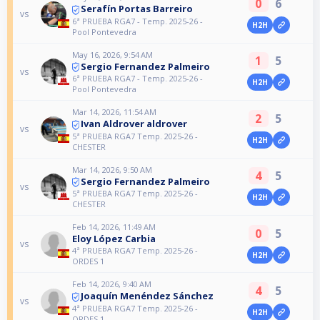
0
6
Serafín Portas Barreiro
vs
6ª PRUEBA RGA7 - Temp. 2025-26 -
H2H
Pool Pontevedra
May 16, 2026, 9:54 AM
1
5
Sergio Fernandez Palmeiro
vs
6ª PRUEBA RGA7 - Temp. 2025-26 -
H2H
Pool Pontevedra
Mar 14, 2026, 11:54 AM
2
5
Ivan Aldrover aldrover
vs
5ª PRUEBA RGA7 Temp. 2025-26 -
H2H
CHESTER
Mar 14, 2026, 9:50 AM
4
5
Sergio Fernandez Palmeiro
vs
5ª PRUEBA RGA7 Temp. 2025-26 -
H2H
CHESTER
Feb 14, 2026, 11:49 AM
0
5
Eloy López Carbia
vs
4ª PRUEBA RGA7 Temp. 2025-26 -
H2H
ORDES 1
Feb 14, 2026, 9:40 AM
4
5
Joaquín Menéndez Sánchez
vs
4ª PRUEBA RGA7 Temp. 2025-26 -
H2H
ORDES 1