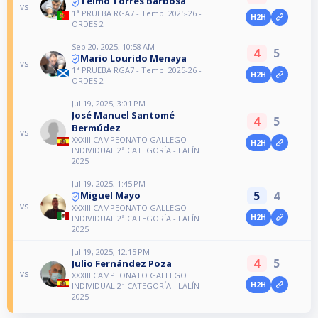
Telmo Torres Barbosa
vs
1ª PRUEBA RGA7 - Temp. 2025-26 -
H2H
ORDES 2
Sep 20, 2025, 10:58 AM
4
5
Mario Lourido Menaya
vs
1ª PRUEBA RGA7 - Temp. 2025-26 -
H2H
ORDES 2
Jul 19, 2025, 3:01 PM
José Manuel Santomé
4
5
Bermúdez
vs
XXXIII CAMPEONATO GALLEGO
H2H
INDIVIDUAL 2ª CATEGORÍA - LALÍN
2025
Jul 19, 2025, 1:45 PM
5
4
Miguel Mayo
vs
XXXIII CAMPEONATO GALLEGO
H2H
INDIVIDUAL 2ª CATEGORÍA - LALÍN
2025
Jul 19, 2025, 12:15 PM
4
5
Julio Fernández Poza
vs
XXXIII CAMPEONATO GALLEGO
H2H
INDIVIDUAL 2ª CATEGORÍA - LALÍN
2025