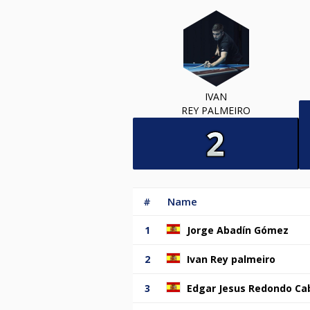
IVAN
REY PALMEIRO
#
Name
1
Jorge Abadín Gómez
2
Ivan Rey palmeiro
3
Edgar Jesus Redondo Ca