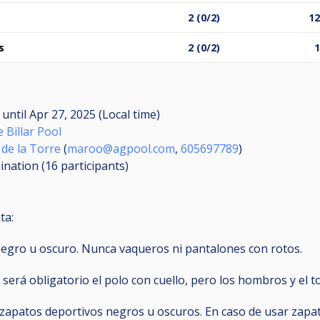
2 (0/2)
12
s
2 (0/2)
1
M
until
Apr 27, 2025 (Local time)
 Billar Pool
de la Torre
(
maroo@agpool.com
,
605697789
)
mination (16
participants
)
ta:
 negro u oscuro. Nunca vaqueros ni pantalones con rotos.
 será obligatorio el polo con cuello, pero los hombros y el 
 zapatos deportivos negros u oscuros. En caso de usar zapat