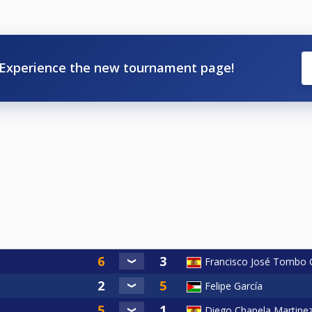
Experience the new tournament page!
Francisco José Tombo 
Felipe García
Diego Chapela Martine