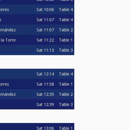
Sat
10:06
Table 4
orres
Sat
11:07
Table 4
z
Sat
11:07
Table 2
ernández
Sat
11:22
Table 1
 la Torre
Sat
11:13
Table 3
Sat
12:14
Table 4
Sat
11:58
Table 1
orres
Sat
12:35
Table 2
ernández
Sat
12:39
Table 3
Sat
13:06
Table 1