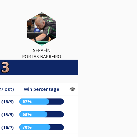
SERAFÍN
PORTAS BARREIRO
/lost)
Win percentage
67%
 (18/9)
63%
 (15/9)
70%
 (16/7)