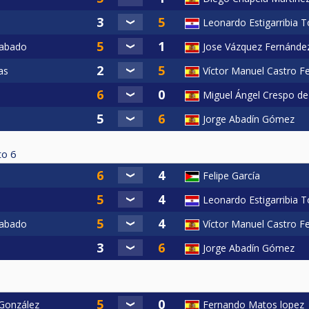
Leonardo Estigarribia T
Cabado
Jose Vázquez Fernánde
as
Víctor Manuel Castro F
Miguel Ángel Crespo de
Jorge Abadín Gómez
to
6
Felipe García
Leonardo Estigarribia T
Cabado
Víctor Manuel Castro F
Jorge Abadín Gómez
González
Fernando Matos lopez