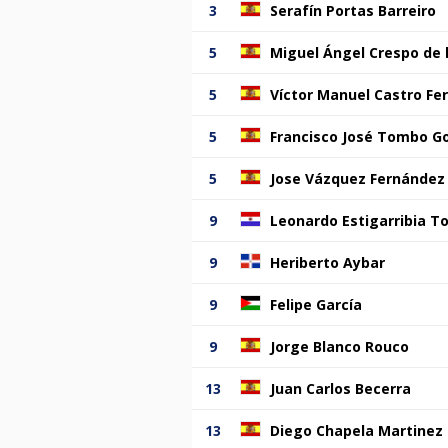
3
Serafín Portas Barreiro
5
Miguel Ángel Crespo de 
5
Víctor Manuel Castro Fe
5
Francisco José Tombo G
5
Jose Vázquez Fernández
9
Leonardo Estigarribia T
9
Heriberto Aybar
9
Felipe García
9
Jorge Blanco Rouco
13
Juan Carlos Becerra
13
Diego Chapela Martinez