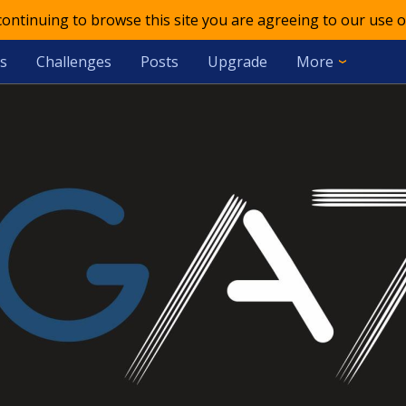
 continuing to browse this site you are agreeing to our use o
s
Challenges
Posts
Upgrade
More