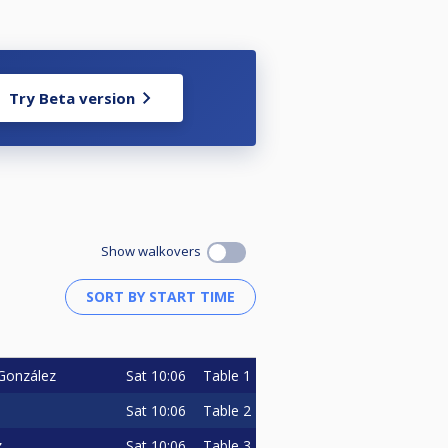
Try Beta version
Show walkovers
Sat
10:06
Table 1
González
Sat
10:06
Table 2
Sat
10:06
Table 3
z