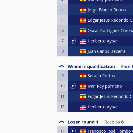
4
Jorge Blanco Rouco
5
Edgar Jesus Redondo 
6
Oscar Rodríguez Cortiñ
7
Heriberto Aybar
8
Juan Carlos Becerra
Winners qualification
Race 
9
Serafín Portas
10
Ivan Rey palmeiro
11
Edgar Jesus Redondo 
12
Heriberto Aybar
Loser round 1
Race to
6
13
Francisco José Tombo 