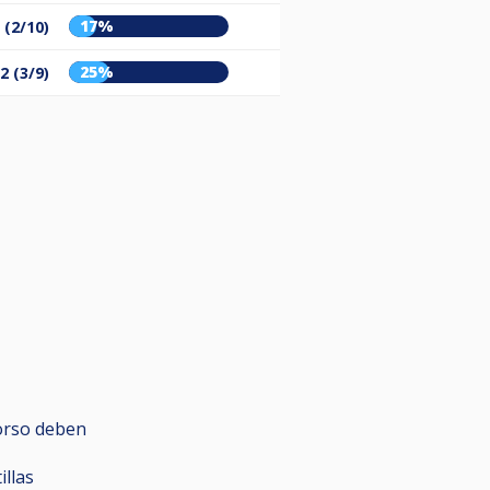
17%
 (2/10)
25%
2 (3/9)
torso deben
illas