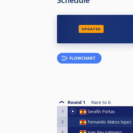
UPDATED
FLOWCHART
Round 1
Race to
6
1
Serafín Portas
2
Fernando Matos lopez
3
Ivan Rey palmeiro