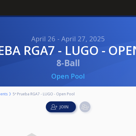
April 26 - April 27, 2025
UEBA RGA7 - LUGO - OP
8-Ball
Open Pool
ents
5ª Prueba RGA7 - LUGO - Open Pool