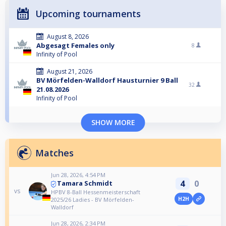
Upcoming tournaments
August 8, 2026
Abgesagt Females only
8
Infinity of Pool
August 21, 2026
BV Mörfelden-Walldorf Hausturnier 9 Ball
32
21.08.2026
Infinity of Pool
SHOW MORE
Matches
Jun 28, 2026, 4:54 PM
4
0
Tamara Schmidt
vs
HPBV 8-Ball Hessenmeisterschaft
H2H
2025/26 Ladies - BV Mörfelden-
Walldorf
Jun 28, 2026, 2:34 PM