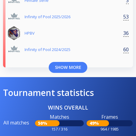
3
Female Serie
53
Infinity of Pool 2025/2026
36
HPBV
60
Infinity of Pool 2024/2025
SHOW MORE
Tournament statistics
WINS OVERALL
Matches
Frames
All matches
50%
49%
157 / 316
964 / 1985