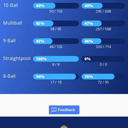
10-Ball
49%
49%
50 / 103
295 / 608
Multiball
45%
47%
38 / 85
267 / 568
9-Ball
43%
46%
44 / 102
330 / 714
Straightpool
100%
0%
8 / 8
0 / 0
8-Ball
94%
76%
17 / 18
72 / 95
Feedback