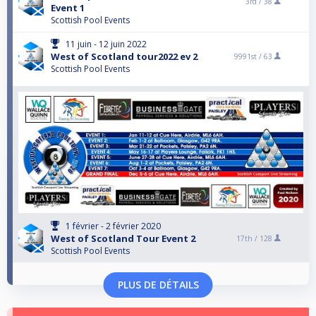
3rd /
38
Event 1
Scottish Pool Events
11 juin - 12 juin 2022
West of Scotland tour2022 ev 2
9991st /
63
Scottish Pool Events
1 février - 2 février 2020
West of Scotland Tour Event 2
17th /
128
Scottish Pool Events
PLUS DE DÉTAILS