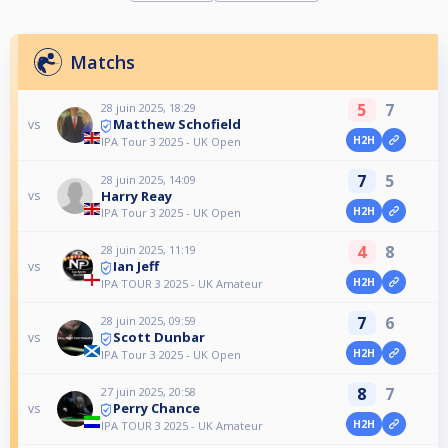
Matchs
5
7
28 juin 2025, 18:29
Matthew Schofield
vs
H2H
IPA Tour 3 2025 - UK Open
7
5
28 juin 2025, 14:09
Harry Reay
vs
H2H
IPA Tour 3 2025 - UK Open
4
8
28 juin 2025, 11:19
Ian Jeff
vs
H2H
IPA TOUR 3 2025 - UK Amateur
7
6
28 juin 2025, 09:59
Scott Dunbar
vs
H2H
IPA Tour 3 2025 - UK Open
8
7
27 juin 2025, 20:58
Perry Chance
vs
H2H
IPA TOUR 3 2025 - UK Amateur