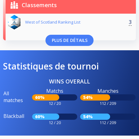
Classements
3
West of Scotland Ranking List
PLUS DE DÉTAILS
Statistiques de tournoi
WINS OVERALL
Matchs
Manches
All
60%
54%
matches
12 / 20
112 / 209
Blackball
60%
54%
12 / 20
112 / 209