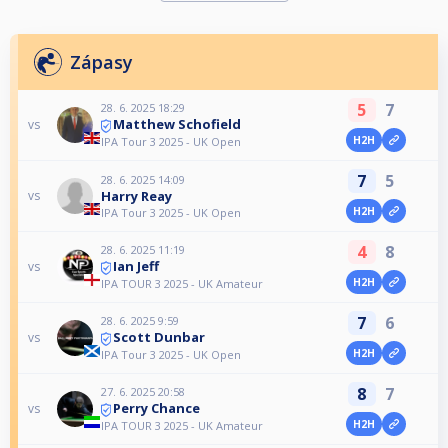
Zápasy
5
7
28. 6. 2025 18:29
Matthew Schofield
vs
H2H
IPA Tour 3 2025 - UK Open
7
5
28. 6. 2025 14:09
Harry Reay
vs
H2H
IPA Tour 3 2025 - UK Open
4
8
28. 6. 2025 11:19
Ian Jeff
vs
H2H
IPA TOUR 3 2025 - UK Amateur
7
6
28. 6. 2025 9:59
Scott Dunbar
vs
H2H
IPA Tour 3 2025 - UK Open
8
7
27. 6. 2025 20:58
Perry Chance
vs
H2H
IPA TOUR 3 2025 - UK Amateur