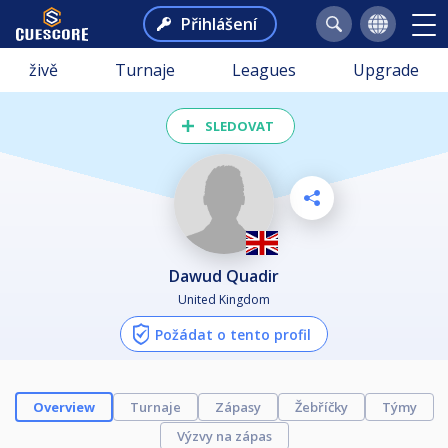
Přihlášení
živě
Turnaje
Leagues
Upgrade
SLEDOVAT
Dawud Quadir
United Kingdom
Požádat o tento profil
Overview
Turnaje
Zápasy
Žebříčky
Týmy
Výzvy na zápas