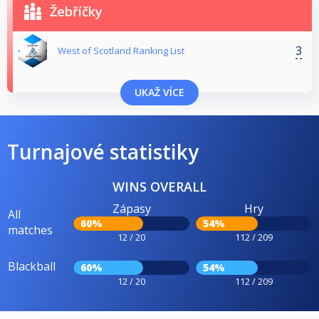
Žebříčky
3
West of Scotland Ranking List
UKAŽ VÍCE
Turnajové statistiky
WINS OVERALL
Zápasy
Hry
All
60%
54%
matches
12 / 20
112 / 209
Blackball
60%
54%
12 / 20
112 / 209