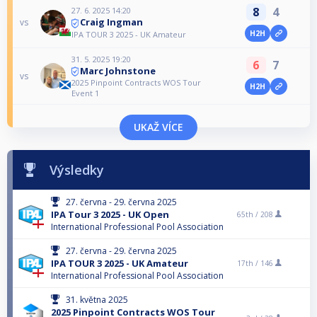
8
4
27. 6. 2025 14:20
Craig Ingman
vs
H2H
IPA TOUR 3 2025 - UK Amateur
31. 5. 2025 19:20
6
7
Marc Johnstone
vs
2025 Pinpoint Contracts WOS Tour
H2H
Event 1
UKAŽ VÍCE
Výsledky
27. června - 29. června 2025
IPA Tour 3 2025 - UK Open
65th /
208
International Professional Pool Association
27. června - 29. června 2025
IPA TOUR 3 2025 - UK Amateur
17th /
146
International Professional Pool Association
31. května 2025
2025 Pinpoint Contracts WOS Tour